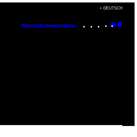
+ DEUTSCH
Instagram
TikTok
YouTube
Google
Goog
Subscribe
Newsletter
Discove
Top
Posts