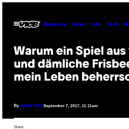
Skip
to
content
Open
Magazine
Pulse
Life
Tech
M
Menu
Warum ein Spiel aus
und dämliche Frisbe
mein Leben beherrs
By
September 7, 2017, 11:11am
Josef Zorn
Share: