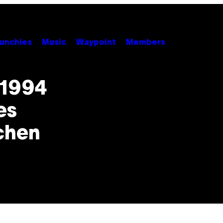
unchies
Music
Waypoint
Members
 1994
es
chen