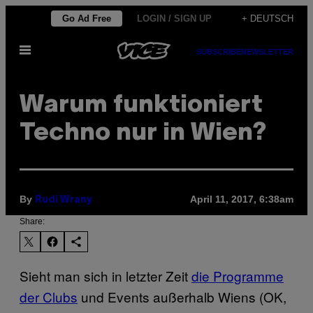
Skip
Go Ad Free
LOGIN / SIGN UP
+ DEUTSCH
to
Open
content
SUBSCRIBE
NEWSLETTER
Menu
Warum funktioniert
Techno nur in Wien?
By
April 11, 2017, 6:38am
Rudi Wrany
Share:
Sieht man sich in letzter Zeit
die Programme
der Clubs
und Events außerhalb Wiens (OK,