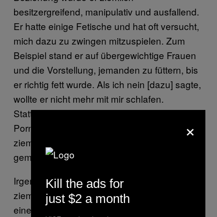
besitzergreifend, manipulativ und ausfallend.
Er hatte einige Fetische und hat oft versucht,
mich dazu zu zwingen mitzuspielen. Zum
Beispiel stand er auf übergewichtige Frauen
und die Vorstellung, jemanden zu füttern, bis
er richtig fett wurde. Als ich nein [dazu] sagte,
wollte er nicht mehr mit mir schlafen.
Stattdessen sah er sich in meiner Gegenwart
×
Pornos an und masturbierte. Das war
ziemlich krank und hat mich wirklich fertig
gemacht.
Irgendwann war ich auf einer Party. Ich war
Kill the ads for
ziemlich zerstört und auf Speed. Ich habe
just $2 a month
einem meiner Kumpels alles erzählt—er war