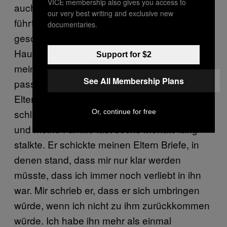
VICE membership also gives you access to
auch ziemlich betrunken und high. Eins
our very best writing and exclusive new
führte zum anderen und ich habe mit ihm
documentaries.
geschlafen. Als ich am nächsten Tag nach
Hause in unsere Wohnung kam, packte ich
Support for $2
meine Sachen, sagte meinem Freund, was
See All Membership Plans
passiert war und ging zurück zu meinen
Eltern. Von da an wurden die Dinge nur noch
schlimmer. Es endete damit, dass er mich
Or, continue for free
und meine Familie fast sechs Monate lang
stalkte. Er schickte meinen Eltern Briefe, in
denen stand, dass mir nur klar werden
müsste, dass ich immer noch verliebt in ihn
war. Mir schrieb er, dass er sich umbringen
würde, wenn ich nicht zu ihm zurückkommen
würde. Ich habe ihn mehr als einmal