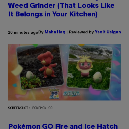
Weed Grinder (That Looks Like
It Belongs in Your Kitchen)
By
| Reviewed by
10 minutes ago
Maha Haq
Ysolt Usigan
SCREENSHOT: POKEMON GO
Pokémon GO Fire and Ice Hatch