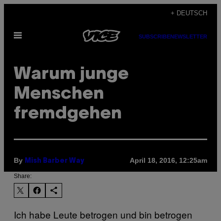
Skip
+ DEUTSCH
to
Open
content
SUBSCRIBE
NEWSLETTER
Menu
Warum junge
Menschen
fremdgehen
By
April 18, 2016, 12:25am
Mish Barber Way
Share:
Ich habe Leute betrogen und bin betrogen