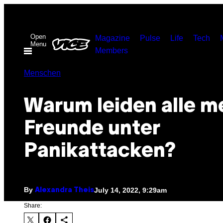
Skip
to
Open
content
Magazine
Pulse
Life
Tech
Menu
Members
Menschen
Warum leiden alle m
Freunde unter
Panikattacken?
By
July 14, 2022, 9:29am
Alexandra Theis
Share: