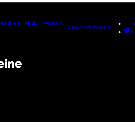
Munchies
Music
Waypoint
I
Subscribe
Newsletter
G
eine