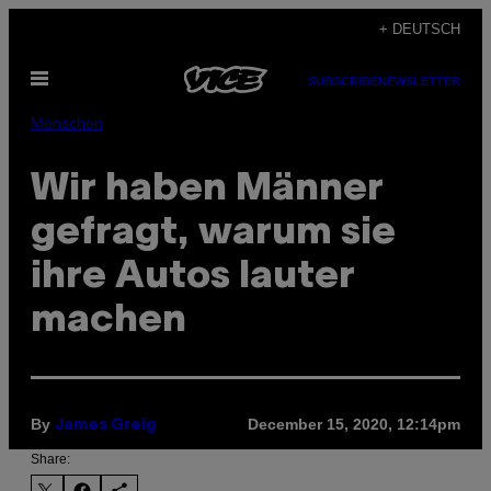
Skip
+ DEUTSCH
to
Open
content
SUBSCRIBE
NEWSLETTER
Menu
Menschen
Wir haben Männer
gefragt, warum sie
ihre Autos lauter
machen
By
December 15, 2020, 12:14pm
James Greig
Share: