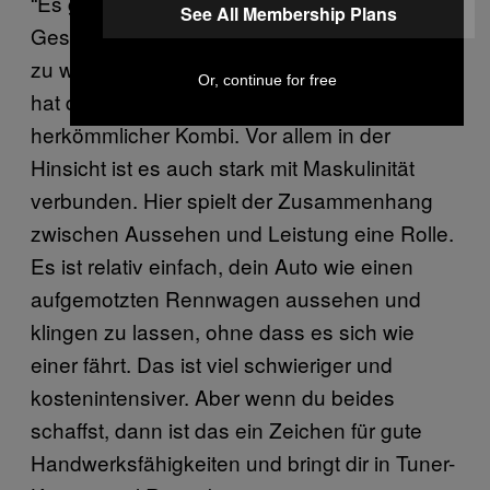
“Es geht auch darum, mit Risiko,
See All Membership Plans
Geschwindigkeit und Wettkämpfen assoziiert
zu werden”, so Dag weiter. “Ein lautes Auto
Or, continue for free
hat definitiv mehr Rennwagen-Appeal als ein
herkömmlicher Kombi. Vor allem in der
Hinsicht ist es auch stark mit Maskulinität
verbunden. Hier spielt der Zusammenhang
zwischen Aussehen und Leistung eine Rolle.
Es ist relativ einfach, dein Auto wie einen
aufgemotzten Rennwagen aussehen und
klingen zu lassen, ohne dass es sich wie
einer fährt. Das ist viel schwieriger und
kostenintensiver. Aber wenn du beides
schaffst, dann ist das ein Zeichen für gute
Handwerksfähigkeiten und bringt dir in Tuner-