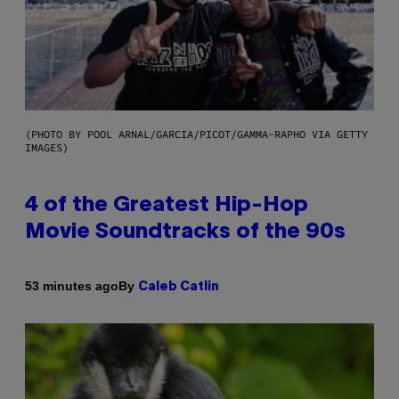
(PHOTO BY POOL ARNAL/GARCIA/PICOT/GAMMA-RAPHO VIA GETTY
IMAGES)
4 of the Greatest Hip-Hop
Movie Soundtracks of the 90s
By
53 minutes ago
Caleb Catlin