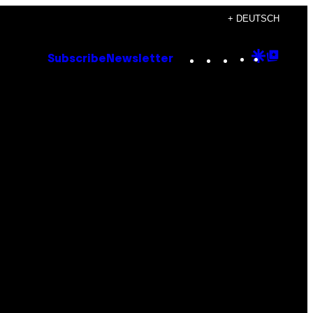
+ DEUTSCH
Instagram
TikTok
YouTube
Google
Goog
Subscribe
Newsletter
Discove
Top
Posts