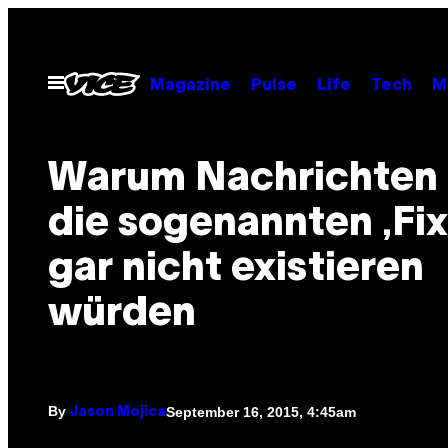
Skip
to
content
Open
Magazine
Pulse
Life
Tech
M
Menu
Warum Nachrichten
die sogenannten ‚Fix
gar nicht existieren
würden
By
September 16, 2015, 4:45am
Jason Mojica