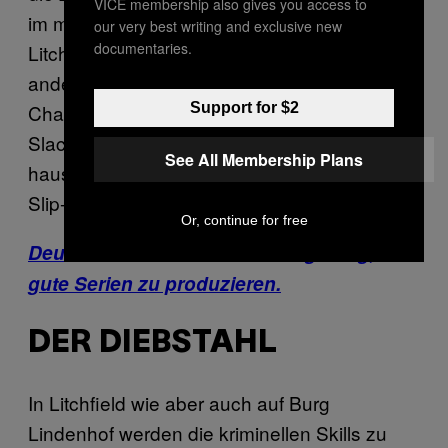
VICE membership also gives you access to
im muckeligen Internatsleben ein Trumpf. In
our very best writing and exclusive new
documentaries.
Litchfield übernimmt diese Rolle unter
anderem der kleine Bruder von Piper, Cal
Support for $2
Chapman. Ein hängengebliebener Post-
Slacker, der kiffend in einem Wohnmobil
See All Membership Plans
haust und für seine Schwester deren illegale
Slip-Geschäfte in Freiheit regelt.
Or, continue for free
Deutschland ist einfach zu langweilig, um
gute Serien zu produzieren.
DER DIEBSTAHL
In Litchfield wie aber auch auf Burg
Lindenhof werden die kriminellen Skills zu