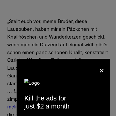
„Stellt euch vor, meine Brüder, diese
Lausbuben, haben mir ein Päckchen mit
Knallfröschen und Wunderkerzen geschickt,
wenn man ein Dutzend auf einmal wirft, gibt’s
schon einen ganz schönen Knall”, konstatiert
Carlotta. Wer diese Zeilen (und diese
×
Lausbuben) nach Litchfield und ins
Gangmilieu verortet, liegt komplett falsch,
stammen sie doch aus
Hanni und Nanni #11
. Ein paar nicht
… Lustige Streiche
Kill the ads for
zimperliche Verwandte (Stichwort:
„Ich hol’
just $2 a month
meine Brüder!”
) in der Hinterhand zu haben,
die zu allem bereit sind, ist offensichtlich auch