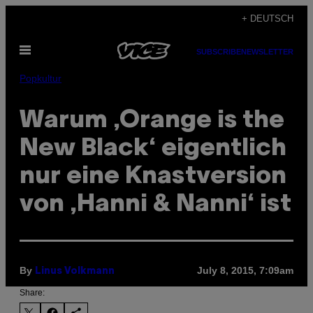
Skip
+ DEUTSCH
to
Open
content
SUBSCRIBE
NEWSLETTER
Menu
Popkultur
Warum ‚Orange is the
New Black‘ eigentlich
nur eine Knastversion
von ‚Hanni & Nanni‘ ist
By
July 8, 2015, 7:09am
Linus Volkmann
Share: