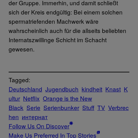
der Gruppe. Immerhin, und damit schließt
sich der Kreis endgültig: Bei einem solchen
spermatriefenden Machwerk wäre
wahrscheinlich auch für die allseits beliebten
Internatszwillinge Schicht im Schacht
gewesen.
Tagged:
Deutschland
Jugendbuch
kindheit
Knast
K
ultur
Netflix
Orange is the New
Black
Serie
Serienbunker
Stuff
TV
Verbrec
hen
интернат
Follow Us On Discover
Make Us Preferred In Top Stories