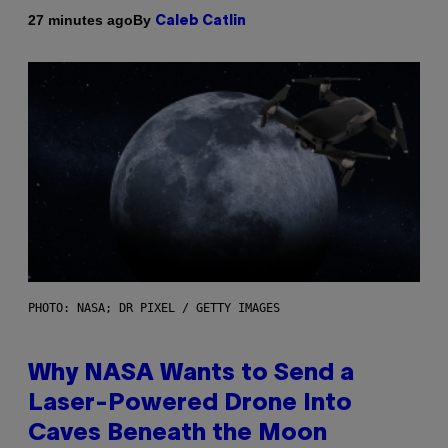
By
27 minutes ago
Caleb Catlin
PHOTO: NASA; DR PIXEL / GETTY IMAGES
Why NASA Wants to Send a
Laser-Powered Drone Into
Caves Beneath the Moon