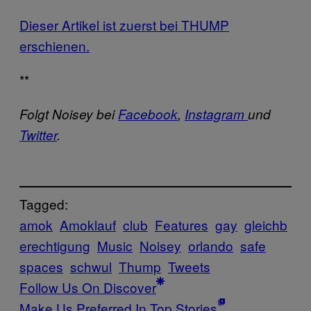
Dieser Artikel ist zuerst bei THUMP
erschienen.
**
Folgt Noisey bei
Facebook
,
Instagram
und
Twitter
.
Tagged:
amok
Amoklauf
club
Features
gay
gleichb
erechtigung
Music
Noisey
orlando
safe
spaces
schwul
Thump
Tweets
Follow Us On Discover
Make Us Preferred In Top Stories