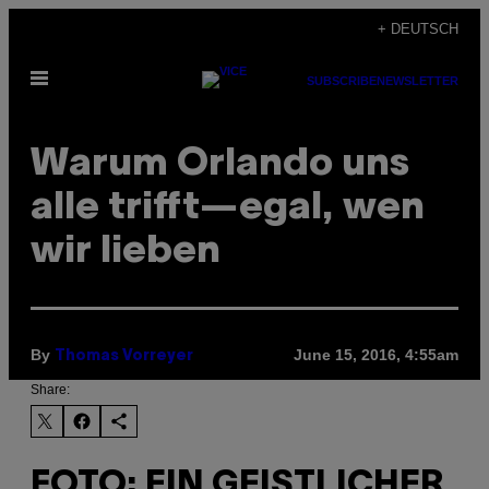
Skip
+ DEUTSCH
to
Open
content
SUBSCRIBE
NEWSLETTER
Menu
Warum Orlando uns
alle trifft—egal, wen
wir lieben
By
June 15, 2016, 4:55am
Thomas Vorreyer
Share:
FOTO: EIN GEISTLICHER