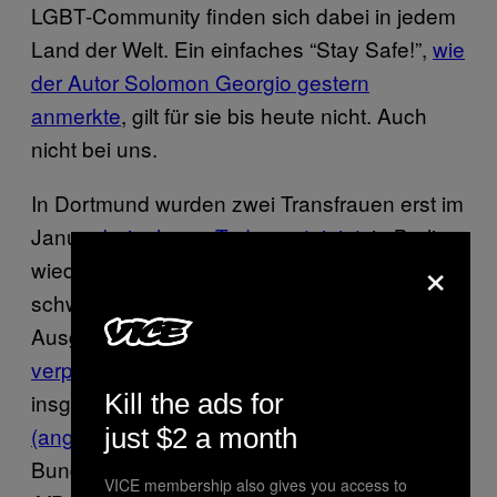
LGBT-Community finden sich dabei in jedem
Land der Welt. Ein einfaches “Stay Safe!”,
wie
der Autor Solomon Georgio gestern
anmerkte
, gilt für sie bis heute nicht. Auch
nicht bei uns.
In Dortmund wurden zwei Transfrauen erst im
Januar
beinahe zu Tode gesteinigt
, in Berlin
×
wiederum wurde im selben Monat ein
schwules Paar nahe des queeren
Ausgehhotspots Kottbusser Tor
schwer
verprügelt.
Die Hauptstadt weißt auch
Kill the ads for
insgesamt eine steigende Anzahl
(angezeigter) homophober Straftaten
auf.
just $2 a month
Bundesweit gibt es darüber hinaus mit der
VICE membership also gives you access to