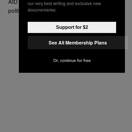
AfD eine vitale dezidiert homo-feindliche
our very best writing and exclusive new
politische Bewegung.
documentaries.
Support for $2
See All Membership Plans
Or, continue for free