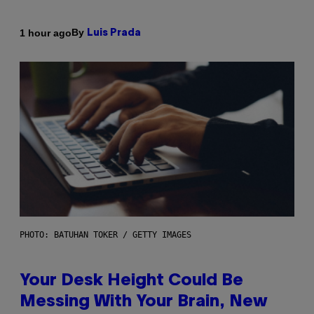
By
1 hour ago
Luis Prada
PHOTO: BATUHAN TOKER / GETTY IMAGES
Your Desk Height Could Be
Messing With Your Brain, New