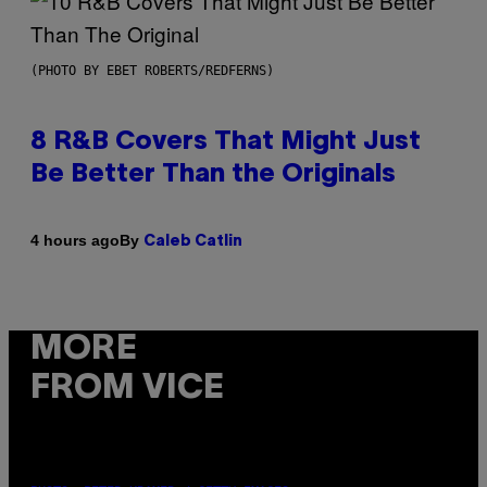
(PHOTO BY EBET ROBERTS/REDFERNS)
8 R&B Covers That Might Just
Be Better Than the Originals
By
4 hours ago
Caleb Catlin
MORE
FROM VICE