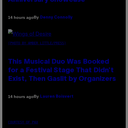
Anniversary Showcase
By
14 hours ago
Denny Connolly
(PHOTO BY AMBER LITTLE/PRESS)
This Musical Duo Was Booked
for a Festival Stage That Didn’t
Exist, Then Gaslit by Organizers
By
14 hours ago
Lauren Boisvert
COURTESY OF PAX