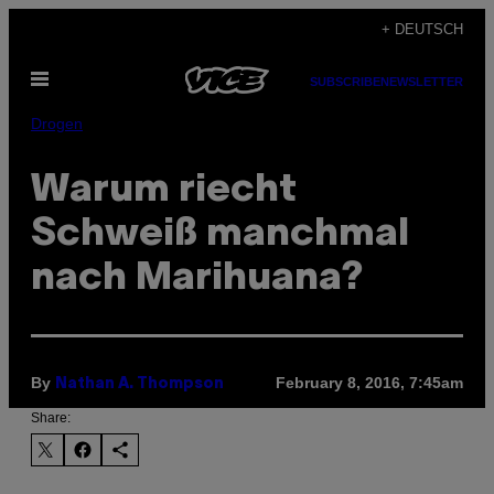
Skip
+ DEUTSCH
to
Open
content
SUBSCRIBE
NEWSLETTER
Menu
Drogen
Warum riecht
Schweiß manchmal
nach Marihuana?
By
February 8, 2016, 7:45am
Nathan A. Thompson
Share: