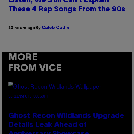
Listen, We Still Can’t Explain
These 4 Rap Songs From the 90s
By
13 hours ago
Caleb Catlin
MORE
FROM VICE
SCREENSHOT: UBISOFT
Ghost Recon Wildlands Upgrade
Details Leak Ahead of