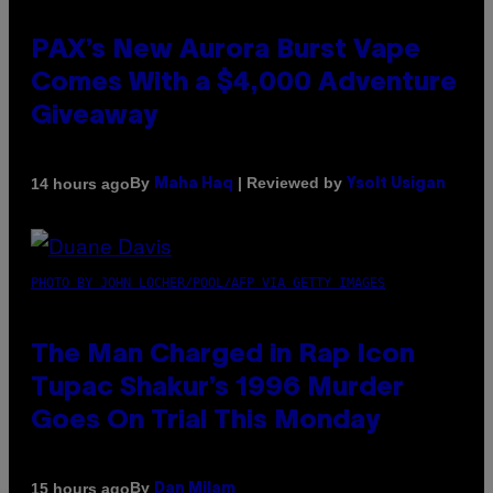
PAX’s New Aurora Burst Vape
Comes With a $4,000 Adventure
Giveaway
By
| Reviewed by
14 hours ago
Maha Haq
Ysolt Usigan
PHOTO BY JOHN LOCHER/POOL/AFP VIA GETTY IMAGES
The Man Charged in Rap Icon
Tupac Shakur’s 1996 Murder
Goes On Trial This Monday
By
15 hours ago
Dan Milam