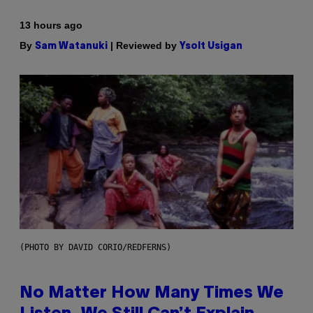
13 hours ago
By
| Reviewed by
Sam Watanuki
Ysolt Usigan
(PHOTO BY DAVID CORIO/REDFERNS)
No Matter How Many Times We