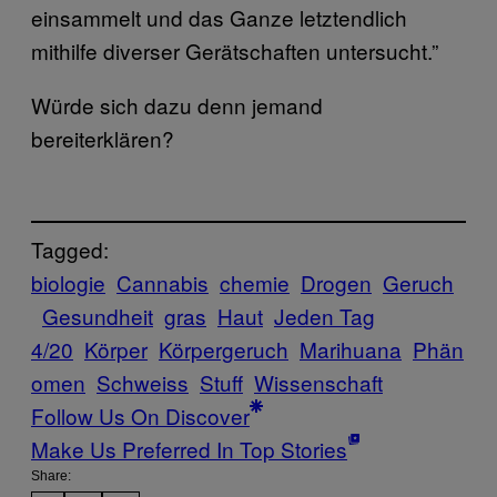
einsammelt und das Ganze letztendlich
mithilfe diverser Gerätschaften untersucht.”
Würde sich dazu denn jemand
bereiterklären?
Tagged:
biologie
Cannabis
chemie
Drogen
Geruch
Gesundheit
gras
Haut
Jeden Tag
4/20
Körper
Körpergeruch
Marihuana
Phän
omen
Schweiss
Stuff
Wissenschaft
Follow Us On Discover
Make Us Preferred In Top Stories
Share: