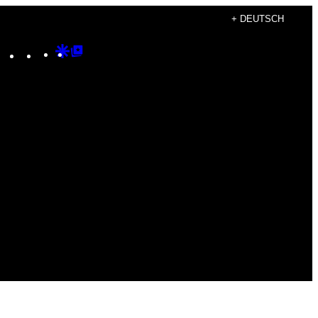
+ DEUTSCH
Instagram
TikTok
YouTube
Google
Google
Discover
Top
Posts