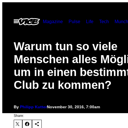
Skip
to
Open
Magazine
Pulse
Life
Tech
Munch
content
Menu
Warum tun so viele
Menschen alles Mögl
um in einen bestimm
Club zu kommen?
By
Philipp Kutter
November 30, 2016, 7:00am
Share: