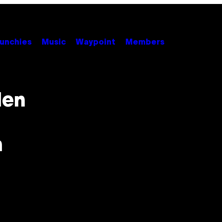
unchies
Music
Waypoint
Members
len
n