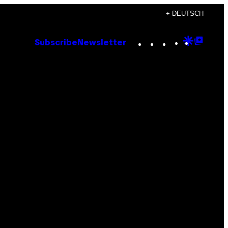
+ DEUTSCH
Instagram
TikTok
YouTube
Google
Goog
Subscribe
Newsletter
Discove
Top
Posts