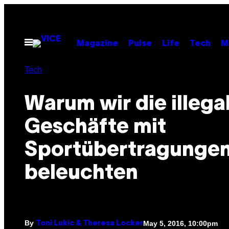
Skip
to
content
Open
Magazine
Pulse
Life
Tech
M
Menu
Tech
Warum wir die illega
Geschäfte mit
Sportübertragunge
beleuchten
By
May 5, 2016, 10:00pm
Toni Lukic & Theresa Locker