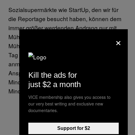
Sozialsupermärkte wie StartUp, den wir für
die Reportage besucht haben, können dem
immer größer werdenden Andrang nur mit
×
Mühe gerecht werden. StartUp-Chef Alex
Mühlhauser hat uns erzählt, dass sich Tag für
Tag dutzende neue Mitglieder bei dem Verein
anmelden, um das Lebensmittelangebot in
Anspruch nehmen zu können—Studenten,
Kill the ads for
Mindestpensionisten, Flüchtlinge,
just $2 a month
Mindestsicherungsbezieher.
VICE membership also gives you access to
our very best writing and exclusive new
documentaries.
Support for $2