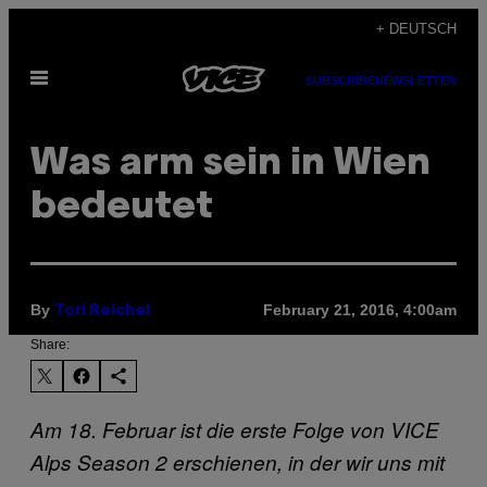
Skip
+ DEUTSCH
to
Open
content
SUBSCRIBE
NEWSLETTER
Menu
Was arm sein in Wien
bedeutet
By
February 21, 2016, 4:00am
Tori Reichel
Share:
Am 18. Februar ist die erste Folge von VICE
Alps Season 2 erschienen, in der wir uns mit