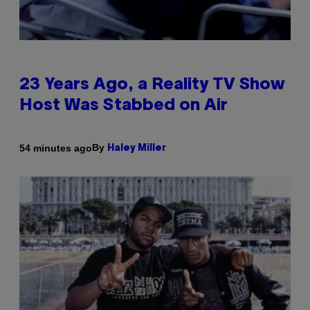
23 Years Ago, a Reality TV Show
Host Was Stabbed on Air
By
54 minutes ago
Haley Miller