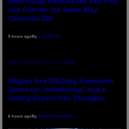
New Study Reveals We Still Pick
Our Friends the Same Way
Cavemen Did
By
5 hours ago
Luis Prada
PHOTO: PIXELSEFFECT / GETTY IMAGES
Singles Are Ditching Expensive
Dates for ‘Infladating,’ and a
Dating Expert Has Thoughts
By
6 hours ago
Sammi Caramela