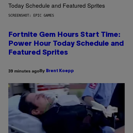
SCREENSHOT: EPIC GAMES
Fortnite Gem Hours Start Time:
Power Hour Today Schedule and
Featured Sprites
By
39 minutes ago
Brent Koepp