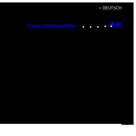
+ DEUTSCH
Instagram
TikTok
YouTube
Google
Googl
Subscribe
Newsletter
Discover
Top
Posts