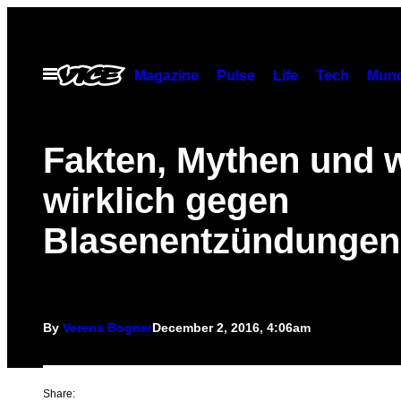
Skip
to
content
Open
Magazine
Pulse
Life
Tech
Munc
Menu
Fakten, Mythen und 
wirklich gegen
Blasenentzündungen 
By
Verena Bogner
December 2, 2016, 4:06am
Share: