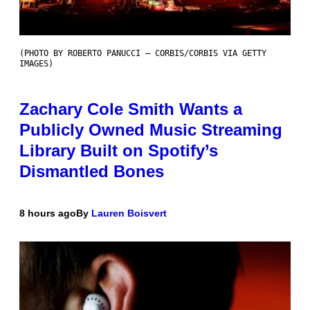
(PHOTO BY ROBERTO PANUCCI – CORBIS/CORBIS VIA GETTY
IMAGES)
Zachary Cole Smith Wants a
Publicly Owned Music Streaming
Library Built on Spotify’s
Dismantled Bones
8 hours ago
By
Lauren Boisvert