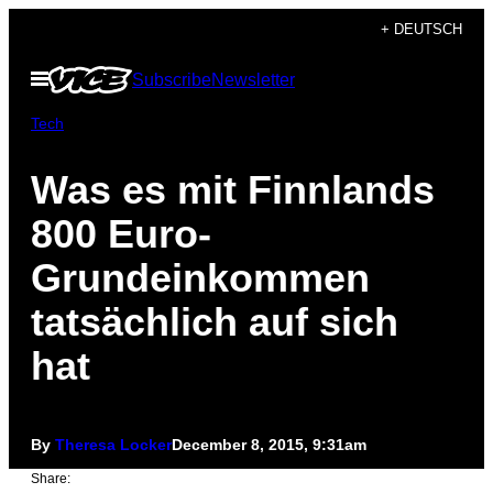
Skip
+ DEUTSCH
to
Open
Subscribe
Newsletter
content
Menu
Tech
Was es mit Finnlands
800 Euro-
Grundeinkommen
tatsächlich auf sich
hat
By
Theresa Locker
December 8, 2015, 9:31am
Share: