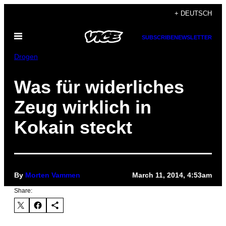
Skip
+ DEUTSCH
to
Open
content
SUBSCRIBE
NEWSLETTER
Menu
Drogen
Was für widerliches
Zeug wirklich in
Kokain steckt
By
Morten Vammen
March 11, 2014, 4:53am
Share: