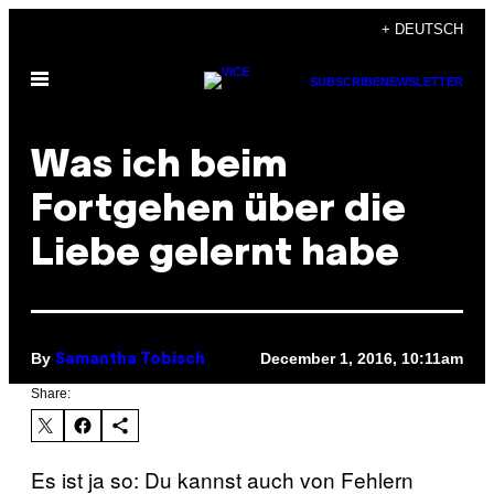
Skip
+ DEUTSCH
to
Open
content
SUBSCRIBE
NEWSLETTER
Menu
Was ich beim
Fortgehen über die
Liebe gelernt habe
By
December 1, 2016, 10:11am
Samantha Tobisch
Share:
Es ist ja so: Du kannst auch von Fehlern