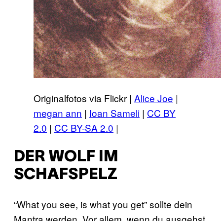
Originalfotos via Flickr |
Alice Joe
|
megan ann
|
Ioan Sameli
|
CC BY
2.0
|
CC BY-SA 2.0
|
DER WOLF IM
SCHAFSPELZ
“What you see, is what you get” sollte dein
Mantra werden. Vor allem, wenn du ausgehst