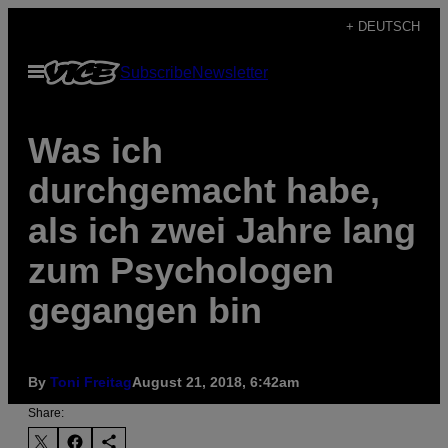
Skip
+ DEUTSCH
to
Open
Subscribe
Newsletter
content
Menu
Was ich
durchgemacht habe,
als ich zwei Jahre lang
zum Psychologen
gegangen bin
By
Toni Freitag
August 21, 2018, 6:42am
Share: