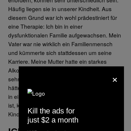
Häufig liegen sie in unserer Kindheit. Aus
diesem Grund war ich wohl prädestiniert für
eine Therapie: Ich bin in einer
dysfunktionalen Familie aufgewachsen. Mein
Vater war nie wirklich ein Familienmensch
und kümmerte sich stattdessen um seine
Karriere. Meine Mutter hatte ein starkes
Alkoholproblem und meine Schwester litt zu
×
sehr unter der Situation, als dass sie für mich
hätte da sein können. Auch jemand, der nicht
in einer solchen Konstellation aufgewachsen
ist, kann sich vorstellen, was das in einem
Kill the ads for
Kind auslöst: nichts Gutes.
just $2 a month