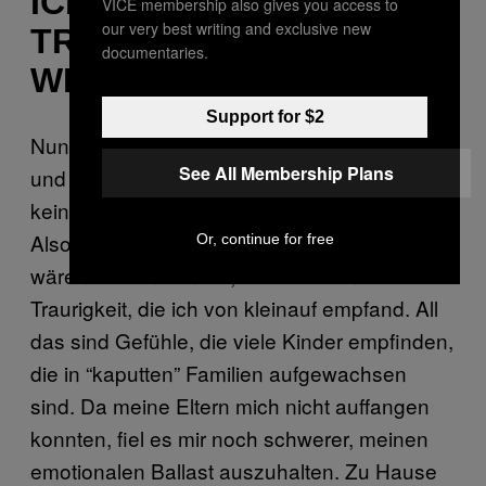
ICH HATTE MEINE
VICE membership also gives you access to
our very best writing and exclusive new
TRAUMATA
documentaries.
WEGGESPERRT
Support for $2
Nun lag ich selbst auf der Therapeuten-Liege
See All Membership Plans
und sollte mein Innerstes – von dem ich
keine Ahnung hatte – nach außen kehren.
Also begann ich einfach ganz von vorne: Da
Or, continue for free
wären die Einsamkeit, die Leere und die
Traurigkeit, die ich von kleinauf empfand. All
das sind Gefühle, die viele Kinder empfinden,
die in “kaputten” Familien aufgewachsen
sind. Da meine Eltern mich nicht auffangen
konnten, fiel es mir noch schwerer, meinen
emotionalen Ballast auszuhalten. Zu Hause