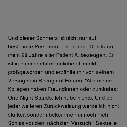
Und dieser Schmerz ist nicht nur auf
bestimmte Personen beschränkt. Das kann
mein 28 Jahre alter Patient A. bezeugen. Er
ist in einem sehr männlichen Umfeld
großgeworden und erzählte mir von seinem
Versagen in Bezug auf Frauen. “Alle meine
Kollegen haben Freundinnen oder zumindest
One-Night-Stands. Ich habe nichts. Und bei
jeder weiteren Zurückweisung werde ich nicht
stärker, sondern bekomme nur noch mehr
Schiss vor dem nächsten Versuch.” Sexuelle