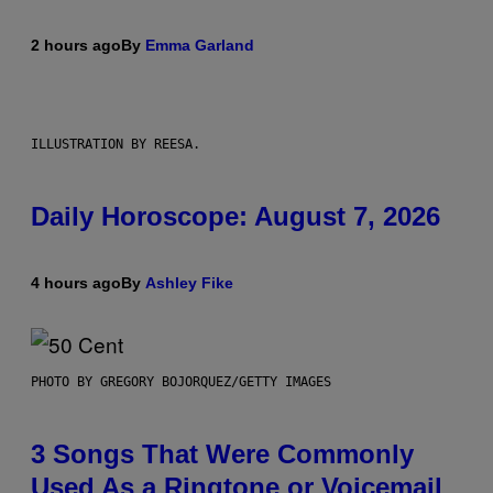
2 hours ago
By
Emma Garland
ILLUSTRATION BY REESA.
Daily Horoscope: August 7, 2026
4 hours ago
By
Ashley Fike
PHOTO BY GREGORY BOJORQUEZ/GETTY IMAGES
3 Songs That Were Commonly
Used As a Ringtone or Voicemail