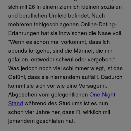
sich mit 26 in einem ziemlich kleinen sozialen
und beruflichen Umfeld befindet. Nach
mehreren fehlgeschlagenen Online-Dating-
Erfahrungen hat sie inzwischen die Nase voll.
“Wenn es schon mal vorkommt, dass ich
abends fortgehe, sind die Männer, die mir
gefallen, entweder schwul oder vergeben.”
Was jedoch noch viel schlimmer wiegt, ist das
Gefühl, dass sie niemandem auffällt. Dadurch
kommt sie sich vor wie eine Versagerin.
Abgesehen vom gelegentlichen
One-Night-
Stand
während des Studiums ist es nun
schon vier Jahre her, dass R. wirklich mit
jemandem geschlafen hat.