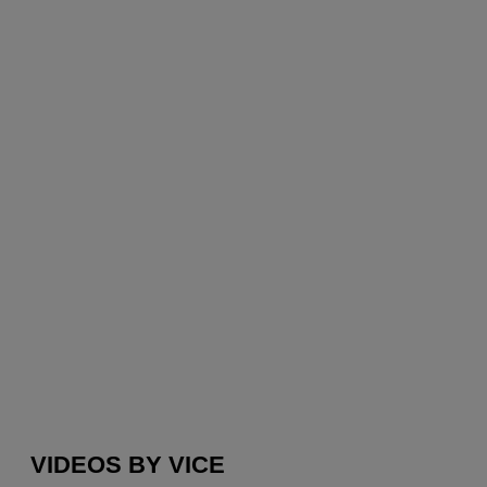
VIDEOS BY VICE