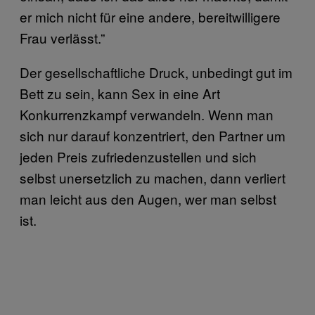
er mich nicht für eine andere, bereitwilligere
Frau verlässt.”
Der gesellschaftliche Druck, unbedingt gut im
Bett zu sein, kann Sex in eine Art
Konkurrenzkampf verwandeln. Wenn man
sich nur darauf konzentriert, den Partner um
jeden Preis zufriedenzustellen und sich
selbst unersetzlich zu machen, dann verliert
man leicht aus den Augen, wer man selbst
ist.