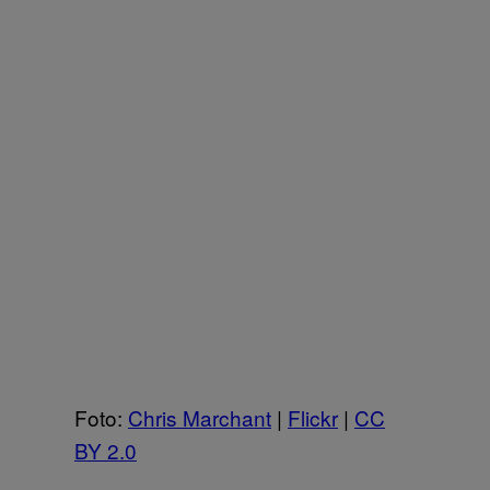
Foto:
Chris Marchant
|
Flickr
|
CC
BY 2.0