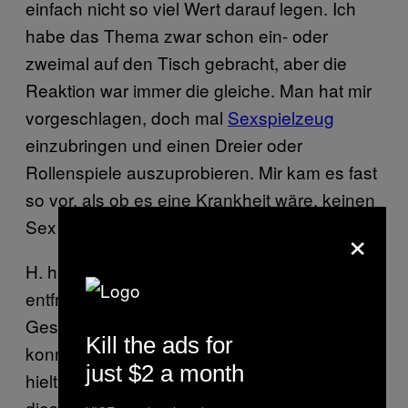
einfach nicht so viel Wert darauf legen. Ich
habe das Thema zwar schon ein- oder
zweimal auf den Tisch gebracht, aber die
Reaktion war immer die gleiche. Man hat mir
vorgeschlagen, doch mal
Sexspielzeug
einzubringen und einen Dreier oder
Rollenspiele auszuprobieren. Mir kam es fast
so vor, als ob es eine Krankheit wäre, keinen
Sex zu haben.”
×
H. hatte sich nicht von seinem Partner
entfremdet, sondern eher von der
Gesellschaft. Soweit ich das beurteilen
Kill the ads for
konnte, zeigte sein Freund Verständnis oder
just $2 a month
hielt das Ganze nur für für eine Phase. In
diesem Kontext war H.s Problem auch nicht