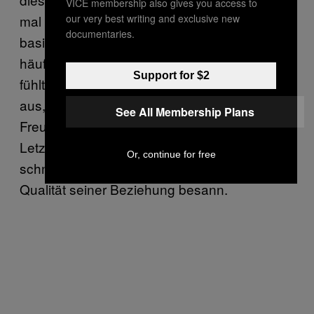
VICE membership also gives you access to
our very best writing and exclusive new
mal so schwerwiegend, denn eine Beziehung
documentaries.
basiert ja nicht ausschließlich darauf, wie
häufig die Partner miteinander schlafen. H.
Support for $2
fühlte sich jedoch schuldig und ging davon
aus, die Realität seines Sexlebens vor seinen
See All Membership Plans
Freunden geheim halten zu müssen.
Letztendlich ließ er seine Angst jedoch
Or, continue for free
schnell hinter sich, indem er sich auf die
Qualität seiner Beziehung besann.