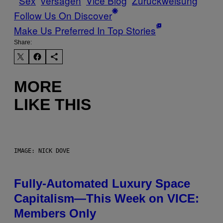
Sex
versagen
Vice Blog
Zurückweisung
Follow Us On Discover
Make Us Preferred In Top Stories
Share:
MORE
LIKE THIS
IMAGE: NICK DOVE
Fully-Automated Luxury Space
Capitalism—This Week on VICE:
Members Only