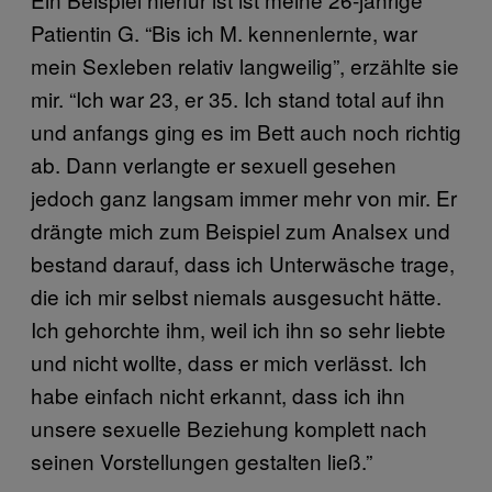
Patientin G. “Bis ich M. kennenlernte, war
mein Sexleben relativ langweilig”, erzählte sie
mir. “Ich war 23, er 35. Ich stand total auf ihn
und anfangs ging es im Bett auch noch richtig
ab. Dann verlangte er sexuell gesehen
jedoch ganz langsam immer mehr von mir. Er
drängte mich zum Beispiel zum Analsex und
bestand darauf, dass ich Unterwäsche trage,
die ich mir selbst niemals ausgesucht hätte.
Ich gehorchte ihm, weil ich ihn so sehr liebte
und nicht wollte, dass er mich verlässt. Ich
habe einfach nicht erkannt, dass ich ihn
unsere sexuelle Beziehung komplett nach
seinen Vorstellungen gestalten ließ.”