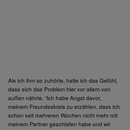
Als ich ihm so zuhörte, hatte ich das Gefühl,
dass sich das Problem hier vor allem von
außen nährte. “Ich habe Angst davor,
meinem Freundeskreis zu erzählen, dass ich
schon seit mehreren Wochen nicht mehr mit
meinem Partner geschlafen habe und wir