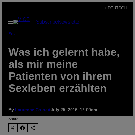
Skip
+ DEUTSCH
to
Open
Subscribe
Newsletter
content
Menu
Sex
Was ich gelernt habe,
als mir meine
Patienten von ihrem
Sexleben erzählten
By
Laurence Colbert
July 25, 2016, 12:00am
Share: