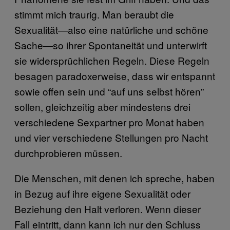
stimmt mich traurig. Man beraubt die
Sexualität—also eine natürliche und schöne
Sache—so ihrer Spontaneität und unterwirft
sie widersprüchlichen Regeln. Diese Regeln
besagen paradoxerweise, dass wir entspannt
sowie offen sein und “auf uns selbst hören”
sollen, gleichzeitig aber mindestens drei
verschiedene Sexpartner pro Monat haben
und vier verschiedene Stellungen pro Nacht
durchprobieren müssen.
Die Menschen, mit denen ich spreche, haben
in Bezug auf ihre eigene Sexualität oder
Beziehung den Halt verloren. Wenn dieser
Fall eintritt, dann kann ich nur den Schluss