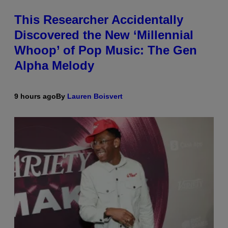
This Researcher Accidentally
Discovered the New ‘Millennial
Whoop’ of Pop Music: The Gen
Alpha Melody
9 hours ago
By
Lauren Boisvert