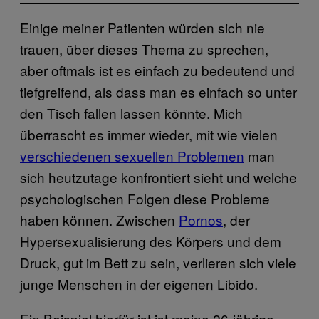
Einige meiner Patienten würden sich nie
trauen, über dieses Thema zu sprechen,
aber oftmals ist es einfach zu bedeutend und
tiefgreifend, als dass man es einfach so unter
den Tisch fallen lassen könnte. Mich
überrascht es immer wieder, mit wie vielen
verschiedenen sexuellen Problemen
man
sich heutzutage konfrontiert sieht und welche
psychologischen Folgen diese Probleme
haben können. Zwischen
Pornos
, der
Hypersexualisierung des Körpers und dem
Druck, gut im Bett zu sein, verlieren sich viele
junge Menschen in der eigenen Libido.
Ein Beispiel hierfür ist ist meine 26-jährige