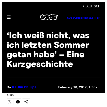
Skip
+ DEUTSCH
to
Open
content
SUBSCRIBE
NEWSLETTER
Menu
‘Ich weiß nicht, was
ich letzten Sommer
getan habe’ – Eine
Kurzgeschichte
By
February 16, 2017, 1:00am
Kaitlin Phillips
Share: