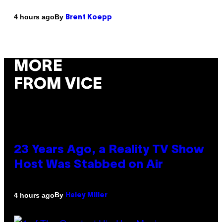
By
4 hours ago
Brent Koepp
MORE
FROM VICE
23 Years Ago, a Reality TV Show
Host Was Stabbed on Air
By
4 hours ago
Haley Miller