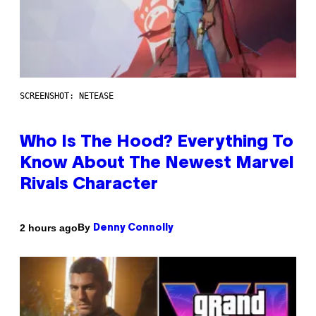
SCREENSHOT: NETEASE
Who Is The Hood? Everything To
Know About The Newest Marvel
Rivals Character
By
2 hours ago
Denny Connolly