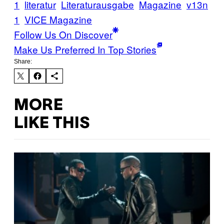
1
literatur
Literaturausgabe
Magazine
v13n
1
VICE Magazine
Follow Us On Discover
Make Us Preferred In Top Stories
Share:
MORE
LIKE THIS