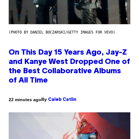
(PHOTO BY DANIEL BOCZARSKI/GETTY IMAGES FOR VEVO)
On This Day 15 Years Ago, Jay-Z
and Kanye West Dropped One of
the Best Collaborative Albums
of All Time
By
22 minutes ago
Caleb Catlin