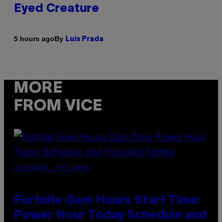
Eyed Creature
By
5 hours ago
Luis Prada
MORE
FROM VICE
SCREENSHOT: EPIC GAMES
Fortnite Gem Hours Start Time:
Power Hour Today Schedule and