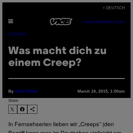
Skip
+ DEUTSCH
to
Open
content
SUBSCRIBE
NEWSLETTER
Menu
Popkultur
Was macht dich zu
einem Creep?
By
March 16, 2015, 1:00am
Huw Oliver
Share:
In Fernsehserien lieben wir „Creeps” (den
Begriff kann man im Deutschen vielleicht am