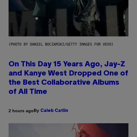
(PHOTO BY DANIEL BOCZARSKI/GETTY IMAGES FOR VEVO)
On This Day 15 Years Ago, Jay-Z
and Kanye West Dropped One of
the Best Collaborative Albums
of All Time
By
2 hours ago
Caleb Catlin