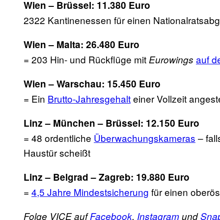
Wien – Brüssel: 11.380 Euro
2322 Kantinenessen für einen Nationalratsab
Wien – Malta: 26.480 Euro
= 203 Hin- und Rückflüge mit
auf d
Eurowings
Wien – Warschau: 15.450 Euro
= Ein
Brutto-Jahresgehalt
einer Vollzeit angeste
Linz –
München –
Brüssel: 12.150 Euro
= 48 ordentliche
Überwachungskameras
– fal
Haustür scheißt
Linz – Belgrad – Zagreb: 19.880 Euro
=
4,5 Jahre Mindestsicherung
für einen oberös
Folge VICE auf
Facebook
,
Instagram
und
Sna