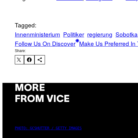
Tagged:
Innenministerium
Politiker
regierung
Sobotka
Follow Us On Discover
Make Us Preferred In 
Share:
MORE
FROM VICE
PHOTO: GCSHUTTER / GETTY IMAGES