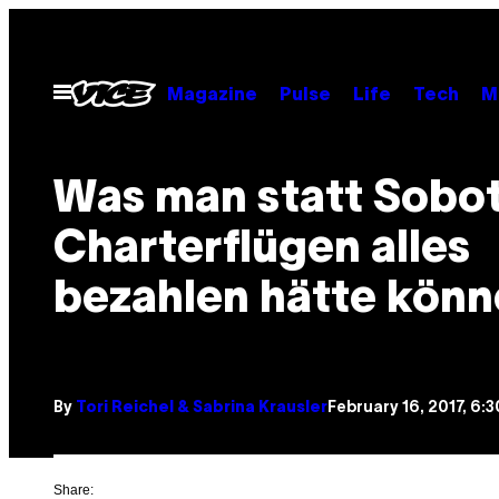
Skip
to
content
Open
Magazine
Pulse
Life
Tech
M
Menu
Was man statt Sobo
Charterflügen alles
bezahlen hätte kön
By
Tori Reichel & Sabrina Krausler
February 16, 2017, 6:
Share: