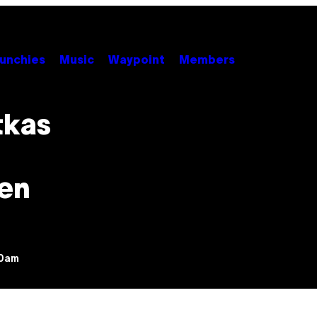
unchies
Music
Waypoint
Members
tkas
nen
30am