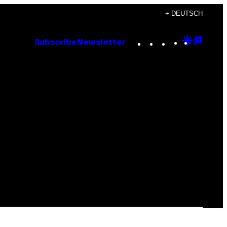
+ DEUTSCH
Instagram
TikTok
YouTube
Google
Goog
Subscribe
Newsletter
Discove
Top
Posts