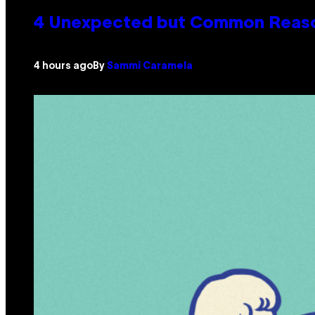
4 Unexpected but Common Reason
4 hours ago
By
Sammi Caramela