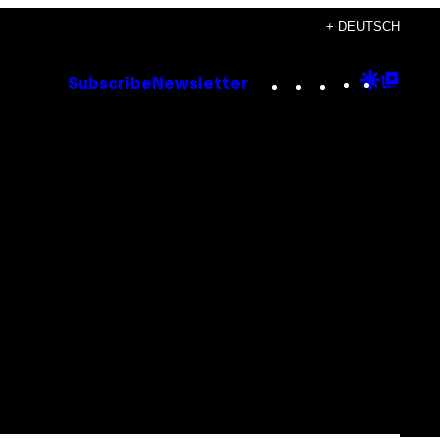
+ DEUTSCH
Instagram
TikTok
YouTube
Google
Goog
Subscribe
Newsletter
Discove
Top
Posts