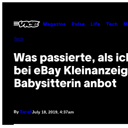
Skip
to
content
Open
Magazine
Pulse
Life
Tech
M
Menu
Tech
Was passierte, als i
bei eBay Kleinanzeig
Babysitterin anbot
By
July 18, 2019, 4:37am
Sarah