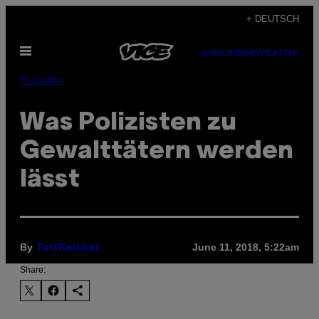
Skip
+ DEUTSCH
to
Open
content
SUBSCRIBE
NEWSLETTER
Menu
Popkultur
Was Polizisten zu
Gewalttätern werden
lässt
By
June 11, 2018, 5:22am
Tori Reichel
Share: