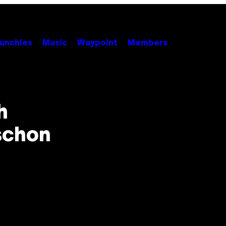
unchies
Music
Waypoint
Members
h
schon