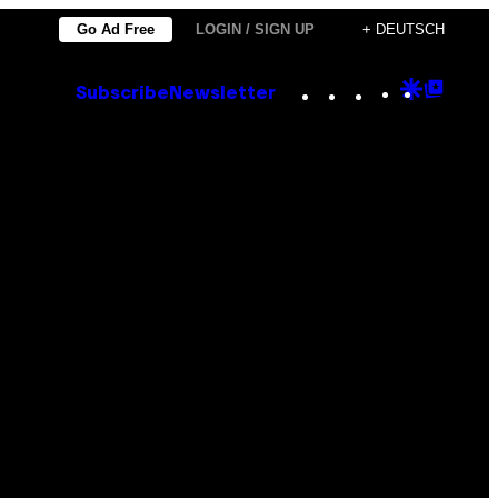
Go Ad Free
LOGIN / SIGN UP
+ DEUTSCH
Instagram
TikTok
YouTube
Google
Goog
Subscribe
Newsletter
Discove
Top
Posts