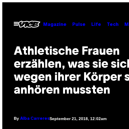
Skip
to
content
Open
Magazine
Pulse
Life
Tech
M
Menu
Athletische Frauen
erzählen, was sie sic
wegen ihrer Körper 
anhören mussten
By
September 21, 2018, 12:02am
Alba Carreres