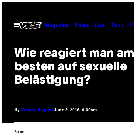
Skip
to
content
Open
Magazine
Pulse
Life
Tech
M
Menu
Wie reagiert man a
besten auf sexuelle
Belästigung?
By
June 9, 2016, 6:00am
Verena Bogner
Share: