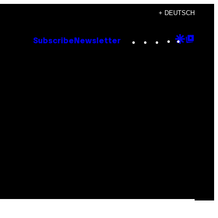
+ DEUTSCH
Instagram
TikTok
YouTube
Google
Goog
Subscribe
Newsletter
Discove
Top
Posts