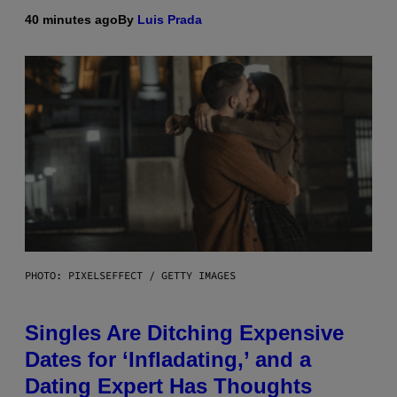
40 minutes ago
By
Luis Prada
PHOTO: PIXELSEFFECT / GETTY IMAGES
Singles Are Ditching Expensive
Dates for ‘Infladating,’ and a
Dating Expert Has Thoughts