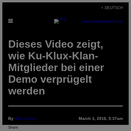
Skip
+ DEUTSCH
to
Open
content
SUBSCRIBE
NEWSLETTER
Menu
Dieses Video zeigt,
wie Ku-Klux-Klan-
Mitglieder bei einer
Demo verprügelt
werden
By
Allie Conti
March 1, 2016, 5:37am
Share: