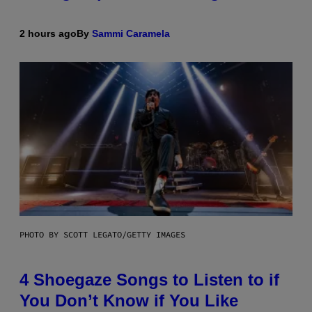
2 hours ago
By
Sammi Caramela
PHOTO BY SCOTT LEGATO/GETTY IMAGES
4 Shoegaze Songs to Listen to if
You Don’t Know if You Like