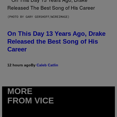
(PHOTO BY GARY GERSHOFF/WIREIMAGE)
On This Day 13 Years Ago, Drake
Released the Best Song of His
Career
12 hours ago
By
Caleb Catlin
MORE
FROM VICE