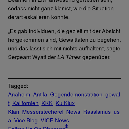
sodass nicht ganz klar ist, wie die Situation
derart eskalieren konnte.
„Es gab Individuen, die gezielt mit der Absicht
hergekommen sind, Gewalttaten zu begehen,
und das lässt sich mit nichts aufhalten”, sagte
Sergeant Wyatt der
gegenüber.
LA Times
Tagged:
Anaheim
Antifa
Gegendemonstration
gewal
t
Kalifornien
KKK
Ku Klux
Klan
Messerstecherei
News
Rassismus
us
a
Vice Blog
VICE News
Follow Us On Discover