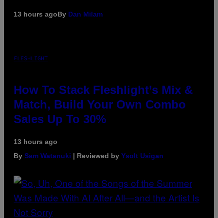
13 hours ago
By
Dan Milam
FLESHLIGHT
How To Stack Fleshlight’s Mix &
Match, Build Your Own Combo
Sales Up To 30%
13 hours ago
By
Sam Watanuki
| Reviewed by
Ysolt Usigan