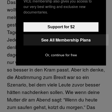
VICE membership also gives you access to
Das ist schwer zu sagen, weil ich selbst nicht
our very best writing and exclusive new
wollte, dass es passiert. Meine Stadt und
documentaries.
meine Familie haben auch dagegen
gestimmt. Ich denke aber, am Ende des
Support for $2
Tages verdient jeder, eine Wahl zu haben.
Jeder verdient es, sagen zu dürfen, was er
See All Membership Plans
denkt. Ich wäre ein Heuchler, wäre ich
dagegen, dass die Leute abstimmen dürfen,
Or, continue for free
nur weil damit etwas nicht passiert und es mir
so besser in den Kram passt. Aber ich denke,
die Abstimmung zum Brexit war so ein
Szenario, bei dem viele Leute zuvor besser
hätten nachdenken sollen. Wie wenn deine
Mutter dir am Abend sagt: “Wenn du heute
zum saufen gehst, kotzt du morgen.” Das