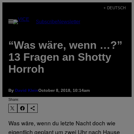
Skip
+ DEUTSCH
to
Open
Subscribe
Newsletter
content
Menu
“Was wäre, wenn …?”
13 Fragen an Shotty
Horroh
By
David Klein
October 8, 2018, 10:14am
Share:
Was wäre, wenn du letzte Nacht doch wie
eigentlich geplant um zwei Uhr nach Hause