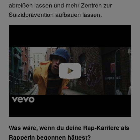
abreißen lassen und mehr Zentren zur
Suizidprävention aufbauen lassen.
P
l
a
y
v
i
d
e
o
Was wäre, wenn du deine Rap-Karriere als
Rapperin begonnen hättest?