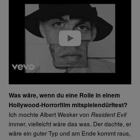
a
y
v
i
d
e
o
Was wäre, wenn du eine Rolle in einem
Hollywood-Horrorfilm mitspielendürftest?
Ich mochte Albert Wesker von
Resident Evil
immer, vielleicht wäre das was. Der dachte, er
wäre ein guter Typ und am Ende kommt raus,