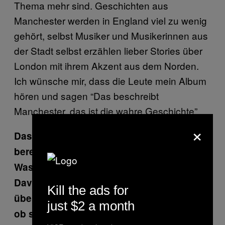
Thema mehr sind. Geschichten aus
Manchester werden in England viel zu wenig
gehört, selbst Musiker und Musikerinnen aus
der Stadt selbst erzählen lieber Stories über
London mit ihrem Akzent aus dem Norden.
Ich wünsche mir, dass die Leute mein Album
hören und sagen “Das beschreibt
Manchester, das ist die wahre Geschichte”.
×
Das neue Album hält viel Politisches
bereit, du singst auch über den Brexit.
Was wäre, wenn die Regierung unter
David Cameron die Bevölkerung
Kill the ads for
überhaupt nicht vor die Wahl gestellt hätte,
just $2 a month
ob sie die EU verlassen wollen oder nicht?