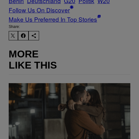
Berlin
Deutschland
G20
Politik
W20
Follow Us On Discover
Make Us Preferred In Top Stories
Share:
MORE
LIKE THIS