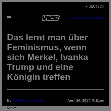
Skip
+ DEUTSCH
to
Open
content
SUBSCRIBE
NEWSLETTER
Menu
Das lernt man über
Feminismus, wenn
sich Merkel, Ivanka
Trump und eine
Königin treffen
By
Sofia Faltenbacher
April 26, 2017, 9:11am
Share: