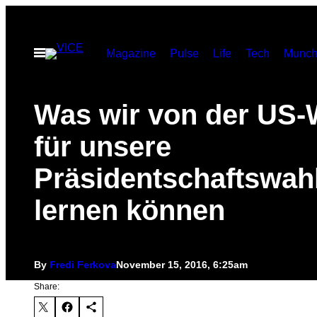
Skip
to
Open
Magazine
Pulse
Life
Tech
Munch
content
Menu
Was wir von der US-
für unsere
Präsidentschaftswah
lernen können
By
Fredi Ferkova
November 15, 2016, 6:25am
Share: