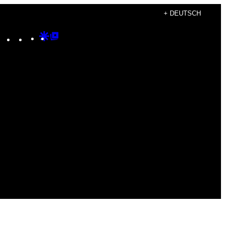
+ DEUTSCH
Instagram
TikTok
YouTube
Google
Google
Discover
Top
Posts