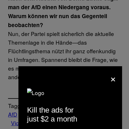
man der AfD einen Niedergang voraus.
Warum können wir nun das Gegenteil
beobachten?
Nun, der Partei spielt sicherlich die aktuelle
Themenlage in die Hände—das
Flüchtlingsthema nützt ihr ganz offenkundig
in Umfragen. Spannend bleibt die Frage, wie
es mit der Partei weitergeht, wenn wieder
×
andere Themen die Agenda bestimmen.
Tagged:
Kill the ads for
AfD
bild
CDU
Insane
Interviews
Umfrage
just $2 a month
Vice Blog