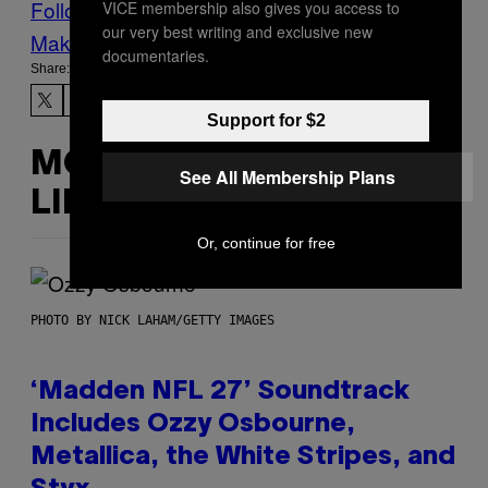
Follow Us On Discover
VICE membership also gives you access to
our very best writing and exclusive new
Make Us Preferred In Top Stories
documentaries.
Share:
Support for $2
MORE
See All Membership Plans
LIKE THIS
Or, continue for free
PHOTO BY NICK LAHAM/GETTY IMAGES
‘Madden NFL 27’ Soundtrack
Includes Ozzy Osbourne,
Metallica, the White Stripes, and