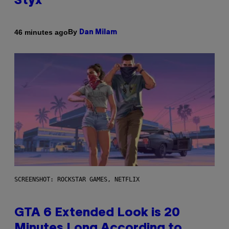
Styx
By
46 minutes ago
Dan Milam
SCREENSHOT: ROCKSTAR GAMES, NETFLIX
GTA 6 Extended Look is 20
Minutes Long According to