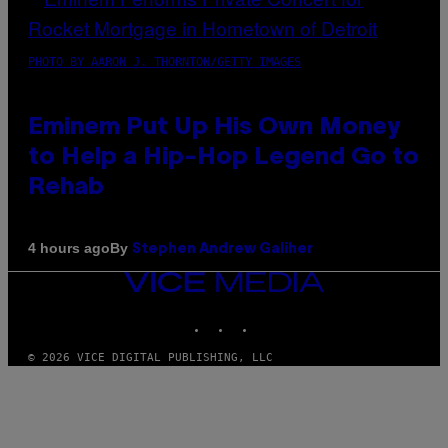
PHOTO BY AARON J. THORNTON/GETTY IMAGES
Eminem Put Up His Own Money
to Help a Hip-Hop Legend Go to
Rehab
By
4 hours ago
Stephen Andrew Galiher
VICE
MEDIA
INSTAGRAM
TIKTOK
YOUTUBE
© 2026 VICE DIGITAL PUBLISHING, LLC