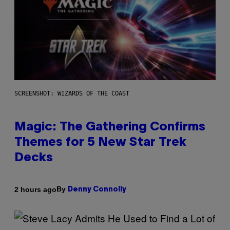
SCREENSHOT: WIZARDS OF THE COAST
Magic: The Gathering Confirms
Themes for 5 New Star Trek
Decks
By
2 hours ago
Denny Connolly