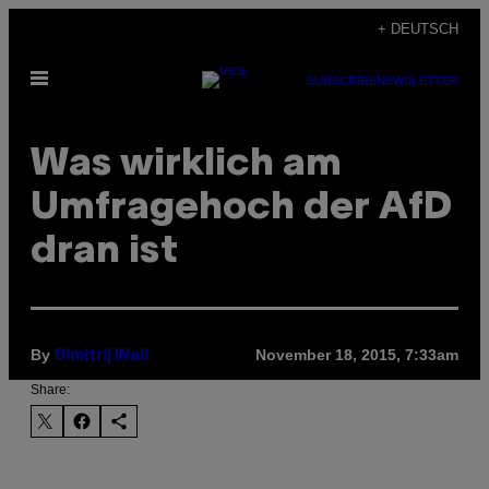
Skip
+ DEUTSCH
to
Open
content
SUBSCRIBE
NEWSLETTER
Menu
Was wirklich am
Umfragehoch der AfD
dran ist
By
November 18, 2015, 7:33am
Dimitrij Wall
Share: