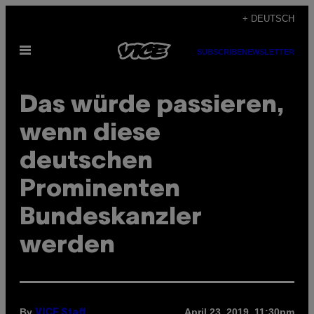
Skip
+ DEUTSCH
to
Open
content
SUBSCRIBE
NEWSLETTER
Menu
Das würde passieren,
wenn diese
deutschen
Prominenten
Bundeskanzler
werden
By
April 23, 2019, 11:30pm
VICE Staff