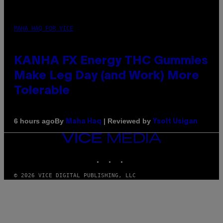
MAHA HAQ FOR VICE
KANHA FX Energy THC Gummies
Make Leg Day (and Work) More
Tolerable
By
| Reviewed by
6 hours ago
Maha Haq
Ysolt Usigan
VICE
MEDIA
INSTAGRAM
TIKTOK
YOUTUBE
© 2026 VICE DIGITAL PUBLISHING, LLC