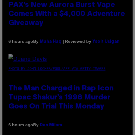
PAX’s New Aurora Burst Vape
Comes With a $4,000 Adventure
Giveaway
By
| Reviewed by
6 hours ago
Maha Haq
Ysolt Usigan
PHOTO BY JOHN LOCHER/POOL/AFP VIA GETTY IMAGES
The Man Charged in Rap Icon
Tupac Shakur’s 1996 Murder
Goes On Trial This Monday
By
6 hours ago
Dan Milam