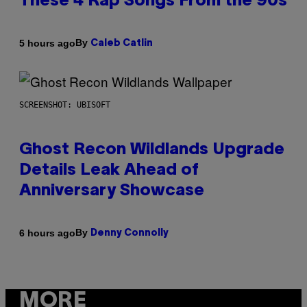
These 4 Rap Songs From the 90s
By
5 hours ago
Caleb Catlin
SCREENSHOT: UBISOFT
Ghost Recon Wildlands Upgrade
Details Leak Ahead of
Anniversary Showcase
By
6 hours ago
Denny Connolly
MORE