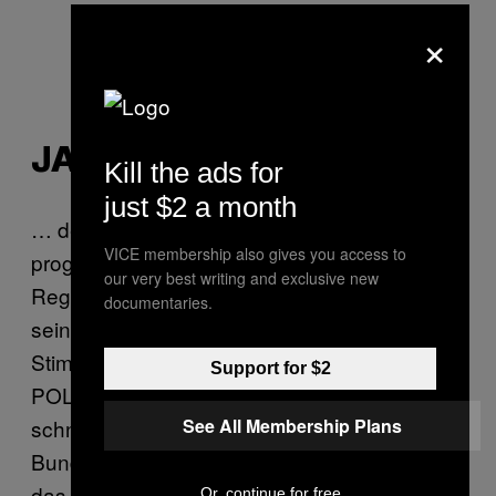
×
JAN BÖHMERMANN
Kill the ads for
just $2 a month
… der Moderator gibt sich in seinen Reden
VICE membership also gives you access to
progressiv und ernennt Olli Schulz zu seinem
our very best writing and exclusive new
Regierungssprecher. Im Bundestag trägt er
documentaries.
seine Gesetzesentwürfe mit verstellter
Stimme unter seinem Pseudonym
Support for $2
POL1Z1STENS0HN vor. Er steht allerdings
See All Membership Plans
schnell in der Kritik, weil er sich auf
Bundesebene für ein Polizeigesetz einsetzt,
das dem in Bayern gleicht. Die Beziehungen
Or, continue for free