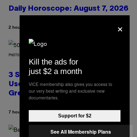
Daily Horoscope: August 7, 2026
×
By
2 hours ago
Ashley Fike
PHOTO BY GREGORY BOJORQUEZ/GETTY IMAGES
Kill the ads for
just $2 a month
3 Songs That Were Commonly
Used As a Ringtone or Voicemail
VICE membership also gives you access to
our very best writing and exclusive new
Greeting in the 2000s
documentaries.
By
7 hours ago
Dan Milam
Support for $2
See All Membership Plans