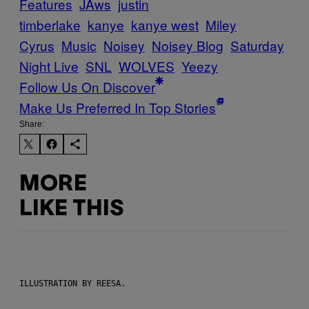
Features
JAws
justin
timberlake
kanye
kanye west
Miley
Cyrus
Music
Noisey
Noisey Blog
Saturday
Night Live
SNL
WOLVES
Yeezy
Follow Us On Discover
Make Us Preferred In Top Stories
Share:
MORE
LIKE THIS
ILLUSTRATION BY REESA.