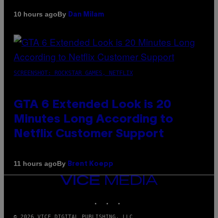
By
10 hours ago
Dan Milam
SCREENSHOT: ROCKSTAR GAMES, NETFLIX
GTA 6 Extended Look is 20
Minutes Long According to
Netflix Customer Support
By
11 hours ago
Brent Koepp
VICE
MEDIA
INSTAGRAM
TIKTOK
YOUTUBE
© 2026 VICE DIGITAL PUBLISHING, LLC