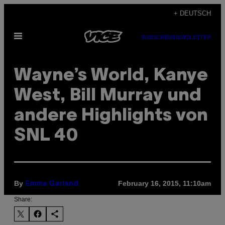
Skip
+ DEUTSCH
to
Open
content
SUBSCRIBE
NEWSLETTER
Menu
Wayne’s World, Kanye
West, Bill Murray und
andere Highlights von
SNL 40
By
February 16, 2015, 11:10am
Emma Garland
Share: