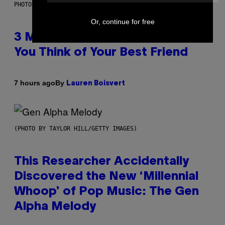
PHOTO BY KEVIN WINTER/GETTY IMAGES FOR RADIO DISNEY
Or, continue for free
3 Millennial Anthems That Make
You Think of Your Best Friend
By
7 hours ago
Lauren Boisvert
(PHOTO BY TAYLOR HILL/GETTY IMAGES)
This Researcher Accidentally
Discovered the New ‘Millennial
Whoop’ of Pop Music: The Gen
Alpha Melody