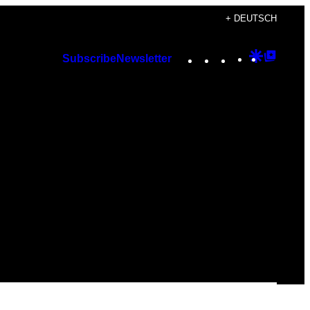
+ DEUTSCH
Instagram
TikTok
YouTube
Google
Googl
Subscribe
Newsletter
Discover
Top
Posts