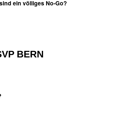
ind ein völliges No-Go?
JSVP BERN
?