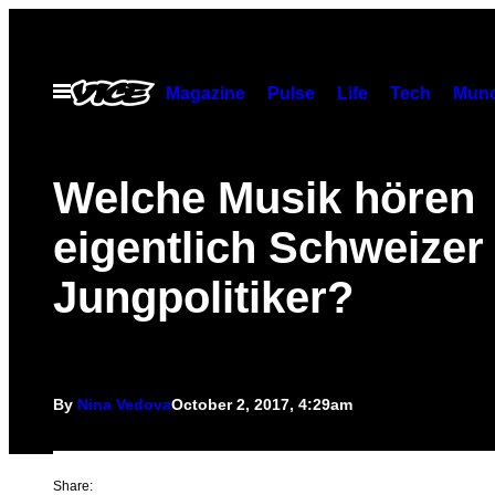
Skip
to
content
Open
Magazine
Pulse
Life
Tech
Munc
Menu
Welche Musik hören
eigentlich Schweizer
Jungpolitiker?
By
Nina Vedova
October 2, 2017, 4:29am
Share: