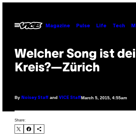
Skip
to
content
Open
Magazine
Pulse
Life
Tech
M
Menu
Welcher Song ist de
Kreis?—Zürich
By
and
March 5, 2015, 4:55am
Noisey Staff
VICE Staff
Share: