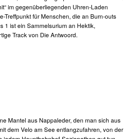
shit“ im gegenüberliegenden Uhren-Laden
fe-Treffpunkt für Menschen, die an Burn-outs
s 1 ist ein Sammelsurium an Hektik,
tige Track von Die Antwoord.
ene Mantel aus Nappaleder, den man sich aus
 mit dem Velo am See entlangzufahren, von der
die jedem Hauptbahnhof-Soziopathen gut tun