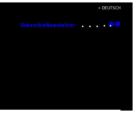
+ DEUTSCH
Instagram
TikTok
YouTube
Google
Goog
Subscribe
Newsletter
Discove
Top
Posts