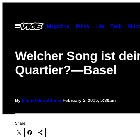
Skip
to
content
Open
Magazine
Pulse
Life
Tech
Munc
Menu
Welcher Song ist dei
Quartier?—Basel
By
Michel Schultheiss
February 5, 2015, 5:30am
Share: