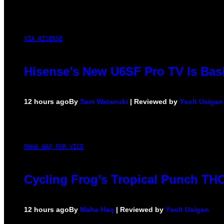
VIA HISENSE
Hisense’s New U6SF Pro TV Is Basi
12 hours ago
By
Sam Watanuki
| Reviewed by
Ysolt Usigan
MAHA HAQ FOR VICE
Cycling Frog’s Tropical Punch THC 
12 hours ago
By
Maha Haq
| Reviewed by
Ysolt Usigan