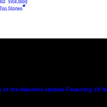
eiz
Vice Blog
Top Stories
 of the Machine Update Featuring 19 