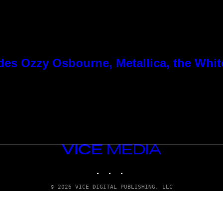
es Ozzy Osbourne, Metallica, the White
VICE
MEDIA
INSTAGRAM
TIKTOK
YOUTUBE
© 2026 VICE DIGITAL PUBLISHING, LLC