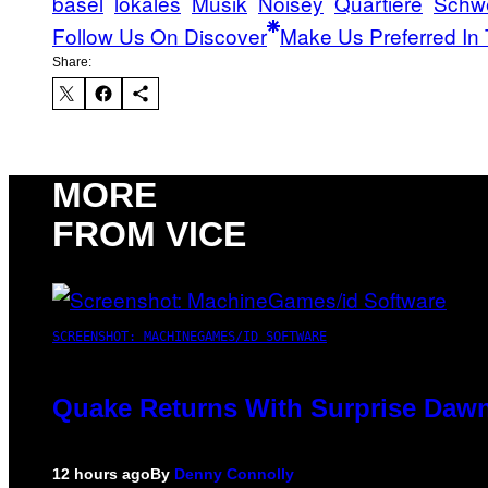
basel
lokales
Musik
Noisey
Quartiere
Schw
Follow Us On Discover
Make Us Preferred In 
Share:
MORE
FROM VICE
SCREENSHOT: MACHINEGAMES/ID SOFTWARE
Quake Returns With Surprise Dawn
12 hours ago
By
Denny Connolly