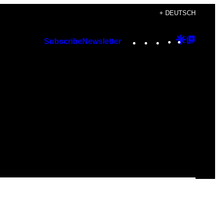
+ DEUTSCH
Instagram
TikTok
YouTube
Google
Googl
Subscribe
Newsletter
Discover
Top
Posts