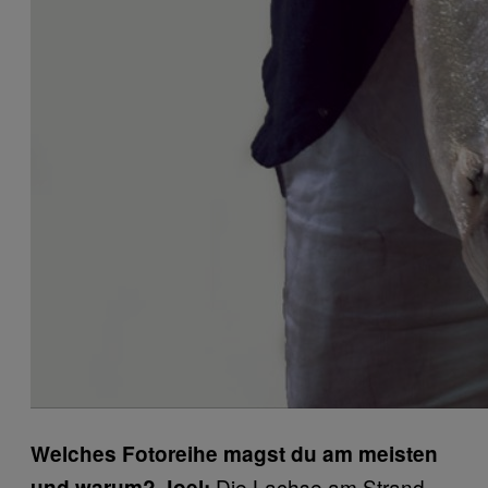
Welches Fotoreihe magst du am meisten
Die Lachse am Strand.
und warum?
Joel: