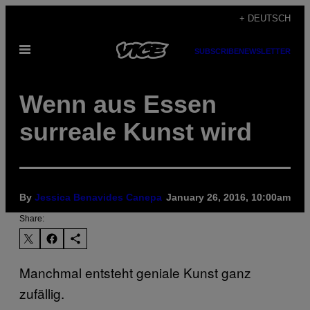
Skip
+ DEUTSCH
to
Open
content
SUBSCRIBE
NEWSLETTER
Menu
Wenn aus Essen
surreale Kunst wird
By
Jessica Benavides Canepa
January 26, 2016, 10:00am
Share:
Manchmal entsteht geniale Kunst ganz
zufällig.