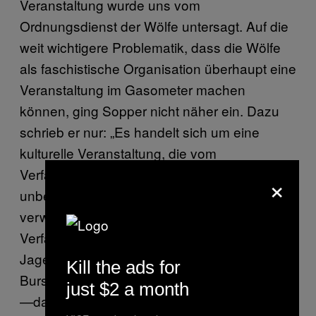
Veranstaltung wurde uns vom
Ordnungsdienst der Wölfe untersagt. Auf die
weit wichtigere Problematik, dass die Wölfe
als faschistische Organisation überhaupt eine
Veranstaltung im Gasometer machen
können, ging Sopper nicht näher ein. Dazu
schrieb er nur: „Es handelt sich um eine
kulturelle Veranstaltung, die vom
Verfassungschutz (Rainer Kucera) als
×
unbedenklich eingestuft wurde.” Das
verwundert kaum, ist doch der
Verfassungsschutz zumeist eher mit dem
Jagen von Tierschützern oder Anti-
Kill the ads for
Burschenschafter-Demonstranten beschäftigt
just $2 a month
—da bleibt eben keine Zeit mehr für