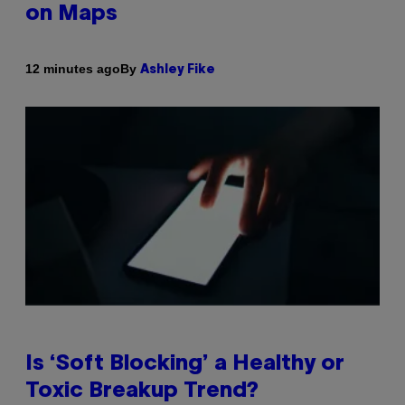
on Maps
By
12 minutes ago
Ashley Fike
Is ‘Soft Blocking’ a Healthy or
Toxic Breakup Trend?