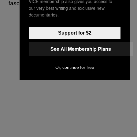
VICE membership also gives you access to
faschistische Großveranstaltungen.
our very best writing and exclusive new
documentaries.
Support for $2
See All Membership Plans
Or, continue for free