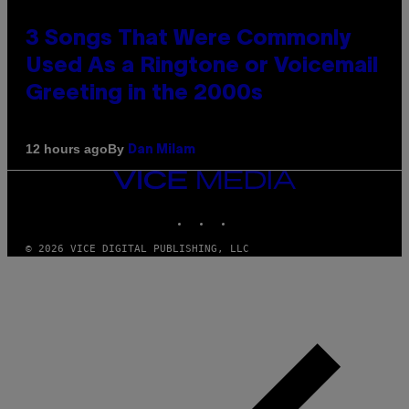
3 Songs That Were Commonly
Used As a Ringtone or Voicemail
Greeting in the 2000s
By
12 hours ago
Dan Milam
VICE
MEDIA
INSTAGRAM
TIKTOK
YOUTUBE
© 2026 VICE DIGITAL PUBLISHING, LLC