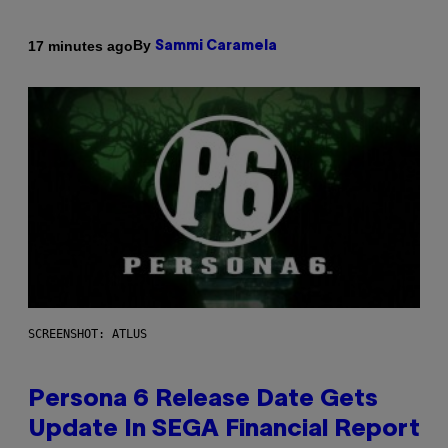
By
17 minutes ago
Sammi Caramela
SCREENSHOT: ATLUS
Persona 6 Release Date Gets
Update In SEGA Financial Report