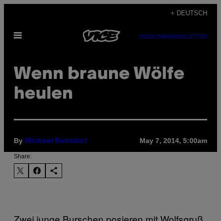
Skip
+ DEUTSCH
to
Open
content
SUBSCRIBE
NEWSLETTER
Menu
Wenn braune Wölfe
heulen
By
May 7, 2014, 5:00am
Michael Bonvalot
Share:
Zwei junge Burschen posieren mit Wolfsgruß