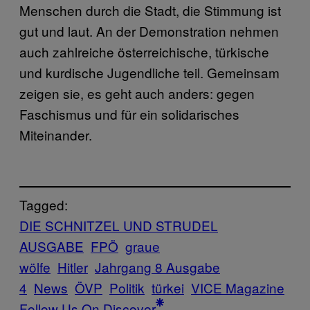
Menschen durch die Stadt, die Stimmung ist
gut und laut. An der Demonstration nehmen
auch zahlreiche österreichische, türkische
und kurdische Jugendliche teil. Gemeinsam
zeigen sie, es geht auch anders: gegen
Faschismus und für ein solidarisches
Miteinander.
Tagged:
DIE SCHNITZEL UND STRUDEL
AUSGABE
FPÖ
graue
wölfe
Hitler
Jahrgang 8 Ausgabe
4
News
ÖVP
Politik
türkei
VICE Magazine
Follow Us On Discover