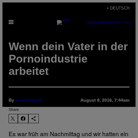
Skip
+ DEUTSCH
to
Open
content
SUBSCRIBE
NEWSLETTER
Menu
Wenn dein Vater in der
Pornoindustrie
arbeitet
By
Amber Bryce
August 9, 2016, 7:44am
Share:
Es war früh am Nachmittag und wir hatten ein