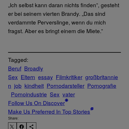
„Ich selbst kann daran nichts finden”, gesteht
er bei seinem vierten Brandy. „Das sind
verdammte Perverslinge, wenn du mich
fragst. Aber es bringt einem die Miete.”
Tagged:
Beruf
Broadly
Sex
Eltern
essay
Filmkritiker
großbritannie
n
job
kindheit
Pornodarsteller
Pornografie
Pornoindustrie
Sex
vater
Follow Us On Discover
Make Us Preferred In Top Stories
Share: