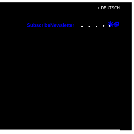
+ DEUTSCH
Instagram
TikTok
YouTube
Google
Googl
Subscribe
Newsletter
Discover
Top
Posts