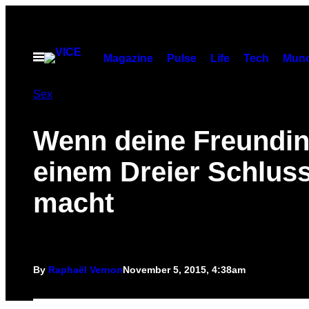
Skip
to
content
Open
Magazine
Pulse
Life
Tech
Munc
Menu
Sex
Wenn deine Freundin
einem Dreier Schlus
macht
By
Raphaël Vernon
November 5, 2015, 4:38am