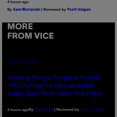
4 hours ago
By
| Reviewed by
Sam Watanuki
Ysolt Usigan
MORE
FROM VICE
MAHA HAQ FOR VICE
Cycling Frog’s Tropical Punch
THC Seltzer Is Like an Adult
Capri Sun (That Gets You High)
By
| Reviewed by
4 hours ago
Maha Haq
Ysolt Usigan