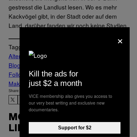
gestresst die Landlust lesen. Wo es mehr
Kackvögel gibt, in der Stadt oder auf dem
Land, darüber fanden wir noch keine Studien.
×
Tagged:
Altern8
land
stadt
sterben
Stuff
urban
Vice
Blog
vogel
Kill the ads for
Follow Us On Discover
just $2 a month
Make Us Preferred In Top Stories
Share:
VICE membership also gives you access to
our very best writing and exclusive new
documentaries.
MORE
LIKE THIS
Support for $2