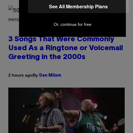
See All Membership Plans
PHOTO BY GREGORY BOJORQUEZ/GETTY IMAGES
Or, continue for free
3 Songs That Were Commonly
Used As a Ringtone or Voicemail
Greeting in the 2000s
By
2 hours ago
Dan Milam