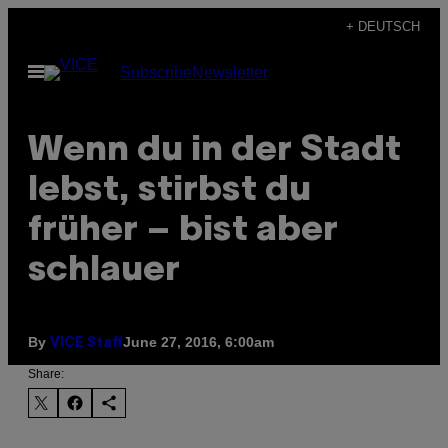
Skip
+ DEUTSCH
to
Open
Subscribe
Newsletter
content
Menu
Wenn du in der Stadt
lebst, stirbst du
früher – bist aber
schlauer
By
June 27, 2016, 6:00am
VICE Staff
Share: