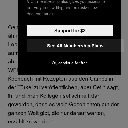
VICE membership also gives you access to
our very best writing and exclusive new
documentaries.
Genau deshalb sind VoucherChef und
Support for $2
ähnliche Programme wichtig, um auf die
Lebensmittelunsicherheit der Flüchtlinge
See All Membership Plans
aufmerksam zu machen. VoucherChef ist
aber nicht nur gute PR für die Arbeit des
Or, continue for free
WFP. Die ursprüngliche Idee war, ein
Kochbuch mit Rezepten aus den Camps in
der Türkei zu veröffentlichen, aber Cetin sagt,
ihr und ihren Kollegen sei schnell klar
geworden, dass es viele Geschichten auf der
ganzen Welt gibt, die nur darauf warten,
erzählt zu werden.