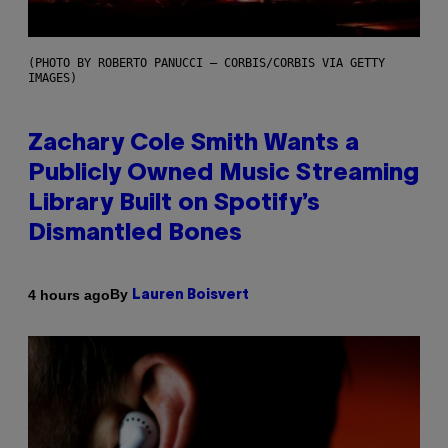
(PHOTO BY ROBERTO PANUCCI – CORBIS/CORBIS VIA GETTY
IMAGES)
Zachary Cole Smith Wants a
Publicly Owned Music Streaming
Library Built on Spotify’s
Dismantled Bones
By
4 hours ago
Lauren Boisvert