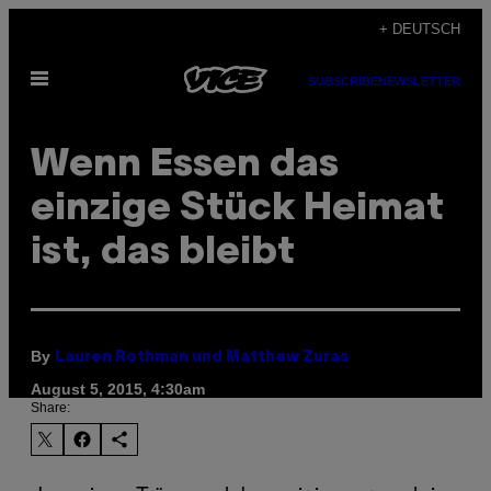
Skip
+ DEUTSCH
to
Open
content
SUBSCRIBE
NEWSLETTER
Menu
Wenn Essen das
einzige Stück Heimat
ist, das bleibt
By
Lauren Rothman und Matthew Zuras
August 5, 2015, 4:30am
Share: