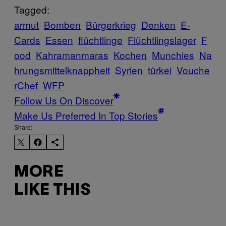
Tagged:
armut
Bomben
Bürgerkrieg
Denken
E-
Cards
Essen
flüchtlinge
Flüchtlingslager
F
ood
Kahramanmaras
Kochen
Munchies
Na
hrungsmittelknappheit
Syrien
türkei
Vouche
rChef
WFP
Follow Us On Discover
Make Us Preferred In Top Stories
Share:
MORE
LIKE THIS