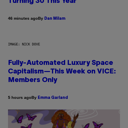
Turning 30 This Year
By
46 minutes ago
Dan Milam
IMAGE: NICK DOVE
Fully-Automated Luxury Space
Capitalism—This Week on VICE:
Members Only
By
5 hours ago
Emma Garland