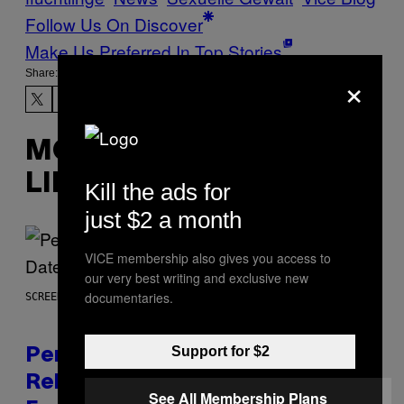
Follow Us On Discover
Make Us Preferred In Top Stories
×
Share:
MORE
LIKE THIS
Kill the ads for
just $2 a month
VICE membership also gives you access to
our very best writing and exclusive new
documentaries.
SCREENSHOT: EPIC GAMES
Support for $2
Perlica Fortnite Skin Revealed –
Release Date and How to Get It
See All Membership Plans