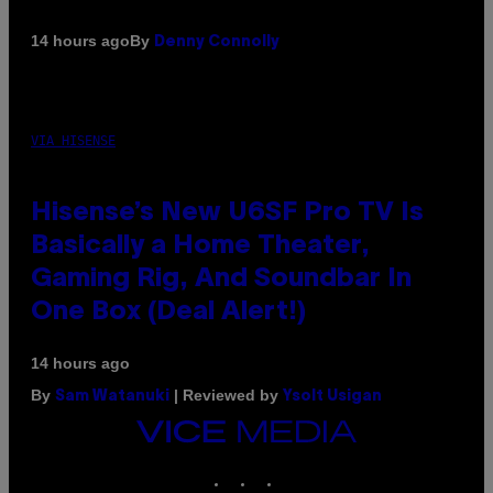
By
14 hours ago
Denny Connolly
VIA HISENSE
Hisense’s New U6SF Pro TV Is
Basically a Home Theater,
Gaming Rig, And Soundbar In
One Box (Deal Alert!)
14 hours ago
By
| Reviewed by
Sam Watanuki
Ysolt Usigan
VICE
MEDIA
INSTAGRAM
TIKTOK
YOUTUBE