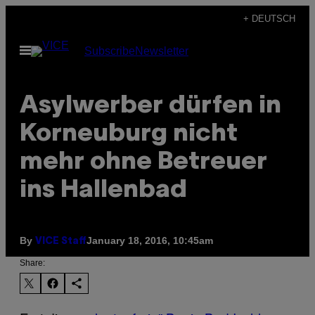
Skip
+ DEUTSCH
to
Open
Subscribe
Newsletter
content
Menu
Asylwerber dürfen in
Korneuburg nicht
mehr ohne Betreuer
ins Hallenbad
By
January 18, 2016, 10:45am
VICE Staff
Share: