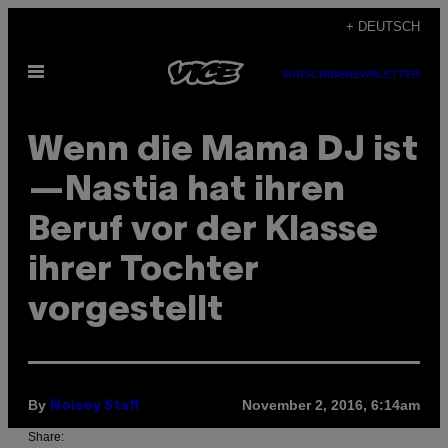
Skip
+ DEUTSCH
to
Open
content
SUBSCRIBE
NEWSLETTER
Menu
Wenn die Mama DJ ist
—Nastia hat ihren
Beruf vor der Klasse
ihrer Tochter
vorgestellt
By
November 2, 2016, 6:14am
Noisey Staff
Share: