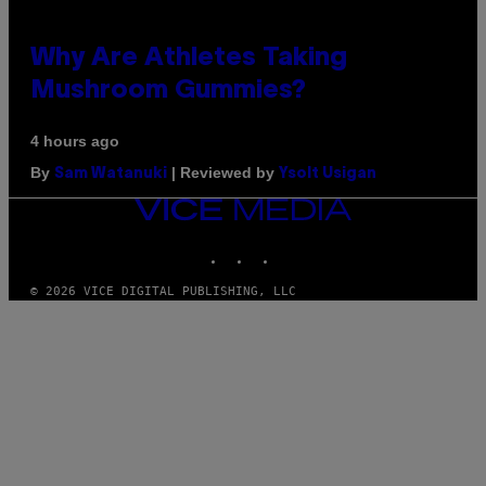
Why Are Athletes Taking
Mushroom Gummies?
4 hours ago
By
| Reviewed by
Sam Watanuki
Ysolt Usigan
VICE
MEDIA
INSTAGRAM
TIKTOK
YOUTUBE
© 2026 VICE DIGITAL PUBLISHING, LLC