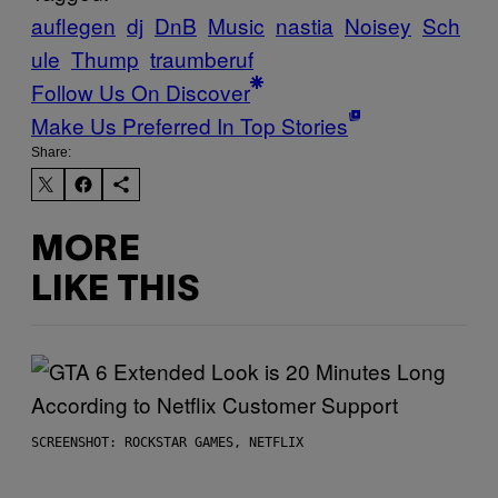
auflegen
dj
DnB
Music
nastia
Noisey
Sch
ule
Thump
traumberuf
Follow Us On Discover
Make Us Preferred In Top Stories
Share:
MORE
LIKE THIS
SCREENSHOT: ROCKSTAR GAMES, NETFLIX