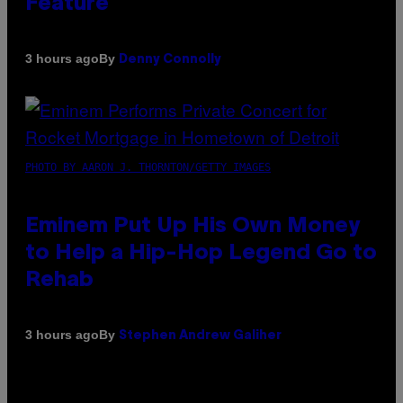
Feature
By
3 hours ago
Denny Connolly
PHOTO BY AARON J. THORNTON/GETTY IMAGES
Eminem Put Up His Own Money
to Help a Hip-Hop Legend Go to
Rehab
By
3 hours ago
Stephen Andrew Galiher