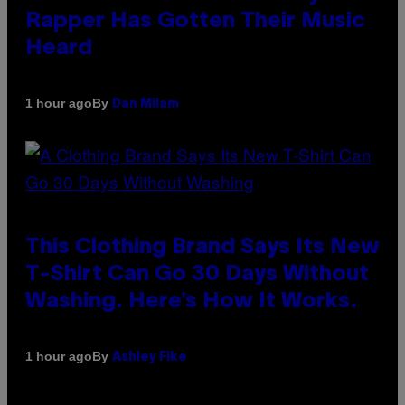
Rapper Has Gotten Their Music
Heard
By
1 hour ago
Dan Milam
This Clothing Brand Says Its New
T-Shirt Can Go 30 Days Without
Washing. Here’s How It Works.
By
1 hour ago
Ashley Fike