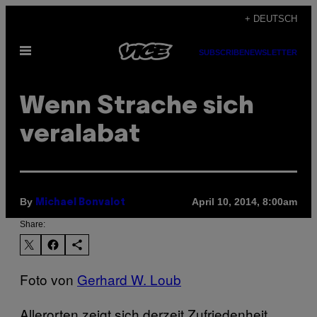
Skip
+ DEUTSCH
to
Open
content
SUBSCRIBE
NEWSLETTER
Menu
Wenn Strache sich
veralabat
By
April 10, 2014, 8:00am
Michael Bonvalot
Share:
Foto von
Gerhard W. Loub
Allerorten zeigt sich derzeit Zufriedenheit