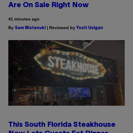
Are On Sale Right Now
41 minutes ago
By
| Reviewed by
Sam Watanuki
Ysolt Usigan
This South Florida Steakhouse