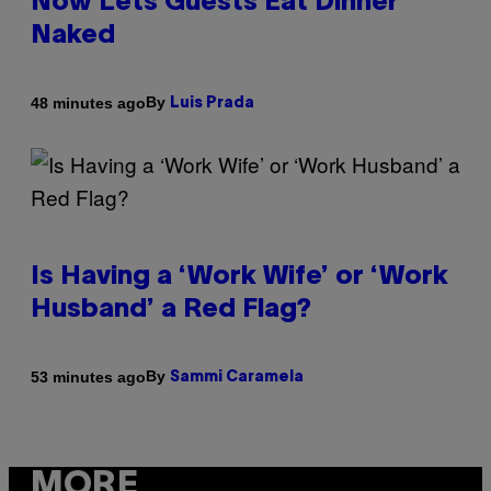
Now Lets Guests Eat Dinner
Naked
By
48 minutes ago
Luis Prada
Is Having a ‘Work Wife’ or ‘Work
Husband’ a Red Flag?
By
53 minutes ago
Sammi Caramela
MORE