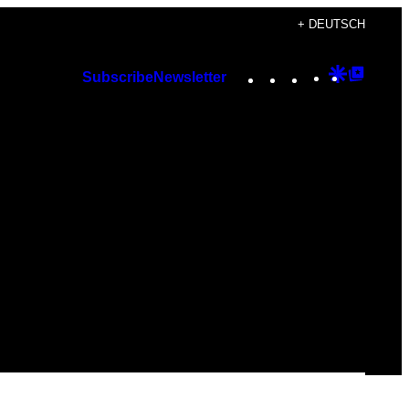
+ DEUTSCH
Instagram
TikTok
YouTube
Google
Googl
Subscribe
Newsletter
Discover
Top
Posts