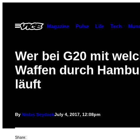
Skip
to
content
Open
Magazine
Pulse
Life
Tech
Munc
Menu
Wer bei G20 mit wel
Waffen durch Hambu
läuft
By
Niclas Seydack
July 4, 2017, 12:08pm
Share: