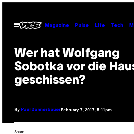
Skip
to
content
Open
Magazine
Pulse
Life
Tech
M
Menu
Wer hat Wolfgang
Sobotka vor die Hau
geschissen?
By
February 7, 2017, 5:11pm
Paul Donnerbauer
Share: