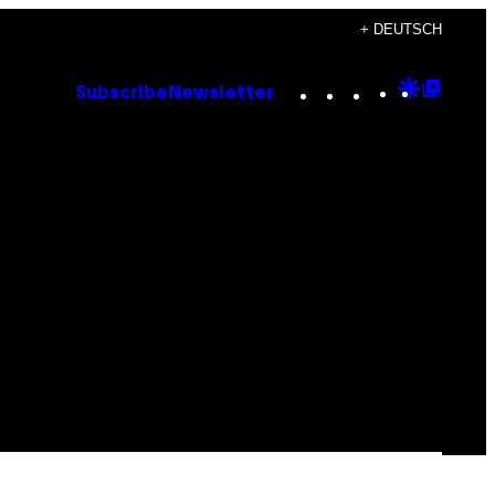
+ DEUTSCH
Instagram
TikTok
YouTube
Google
Goog
Subscribe
Newsletter
Discove
Top
Posts