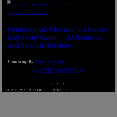
SCREENSHOT: POKEMON GO
Pokémon GO Fire and Ice Hatch
Day Event Guide – All Bonuses
and Special Hatches
By
3 hours ago
Denny Connolly
VICE
MEDIA
INSTAGRAM
TIKTOK
YOUTUBE
© 2026 VICE DIGITAL PUBLISHING, LLC