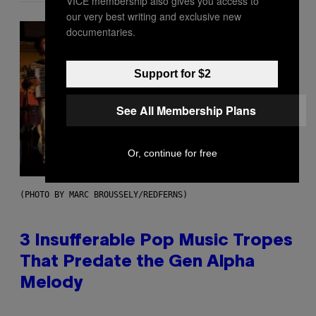
VICE membership also gives you access to
our very best writing and exclusive new
documentaries.
Support for $2
See All Membership Plans
Or, continue for free
(PHOTO BY MARC BROUSSELY/REDFERNS)
3 Insufferable Pop Music Tropes
That Predate the Gen Alpha
Melody