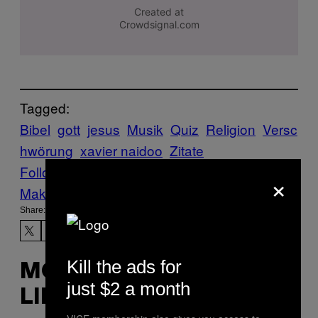
Tagged:
Bibel
gott
jesus
Musik
Quiz
Religion
Versc
hwörung
xavier naidoo
Zitate
Follow Us On Discover
×
Make Us Preferred In Top Stories
Share:
Kill the ads for
MORE
just $2 a month
LIKE THIS