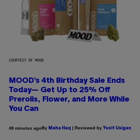
COURTESY OF MOOD
MOOD’s 4th Birthday Sale Ends
Today— Get Up to 25% Off
Prerolls, Flower, and More While
You Can
By
| Reviewed by
49 minutes ago
Maha Haq
Ysolt Usigan