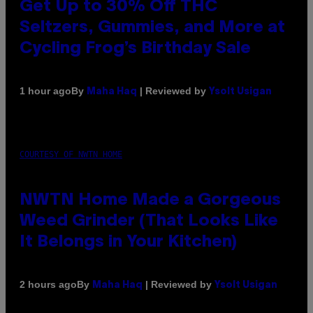
Get Up to 30% Off THC
Seltzers, Gummies, and More at
Cycling Frog’s Birthday Sale
By
| Reviewed by
1 hour ago
Maha Haq
Ysolt Usigan
COURTESY OF NWTN HOME
NWTN Home Made a Gorgeous
Weed Grinder (That Looks Like
It Belongs in Your Kitchen)
By
| Reviewed by
2 hours ago
Maha Haq
Ysolt Usigan