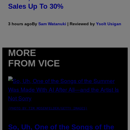
Sales Up To 30%
3 hours ago
By
Sam Watanuki
| Reviewed by
Ysolt Usigan
MORE
FROM VICE
(PHOTO BY TIM MOSENFELDER/GETTY IMAGES)
So, Uh, One of the Songs of the