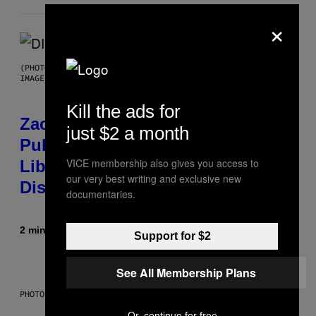
×
(PHOTO BY ROBERTO PANUCCI – CORBIS/CORBIS VIA GETTY
IMAGES)
Kill the ads for
Zachary Cole Smith Wants a
just $2 a month
Publicly Owned Music Streaming
VICE membership also gives you access to
Library Built on Spotify’s
our very best writing and exclusive new
Dismantled Bones
documentaries.
2 minutes ago
By
Lauren Boisvert
Support for $2
See All Membership Plans
PHOTO ILLUSTRATION BY IAN WALDIE/GETTY IMAGES
Or, continue for free