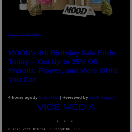
COURTESY OF MOOD
MOOD’s 4th Birthday Sale Ends
Today— Get Up to 25% Off
Prerolls, Flower, and More While
You Can
4 hours ago
By
Maha Haq
| Reviewed by
Ysolt Usigan
VICE
MEDIA
INSTAGRAM
TIKTOK
YOUTUBE
© 2026 VICE DIGITAL PUBLISHING, LLC