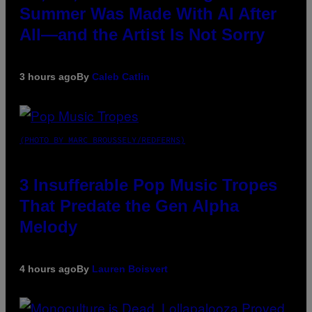
Summer Was Made With AI After
All—and the Artist Is Not Sorry
3 hours ago
By
Caleb Catlin
(PHOTO BY MARC BROUSSELY/REDFERNS)
3 Insufferable Pop Music Tropes
That Predate the Gen Alpha
Melody
4 hours ago
By
Lauren Boisvert