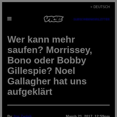
Skip
+ DEUTSCH
to
Open
content
SUBSCRIBE
NEWSLETTER
Menu
Wer kann mehr
saufen? Morrissey,
Bono oder Bobby
Gillespie? Noel
Gallagher hat uns
aufgeklärt
By
Joe Zadeh
March 21, 2017, 12:59pm