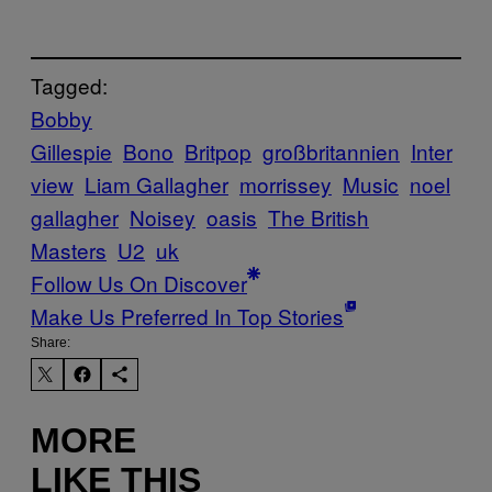
Tagged:
Bobby
Gillespie
Bono
Britpop
großbritannien
Inter
view
Liam Gallagher
morrissey
Music
noel
gallagher
Noisey
oasis
The British
Masters
U2
uk
Follow Us On Discover
Make Us Preferred In Top Stories
Share:
MORE
LIKE THIS