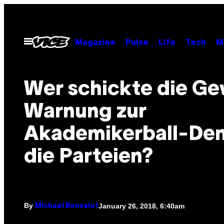
Skip
to
content
Open
Magazine
Pulse
Life
Tech
M
Menu
Wer schickte die Ge
Warnung zur
Akademikerball-De
die Parteien?
By
January 26, 2018, 6:40am
Michael Bonvalot