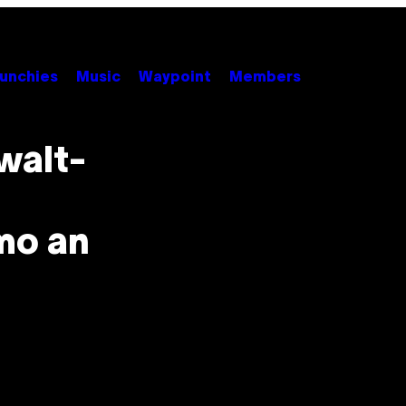
unchies
Music
Waypoint
Members
walt-
mo an