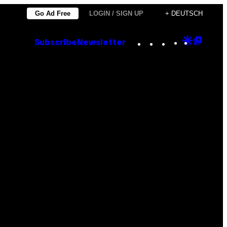
Go Ad Free
LOGIN / SIGN UP
+ DEUTSCH
Instagram
TikTok
YouTube
Google
Goog
Subscribe
Newsletter
Discove
Top
Posts