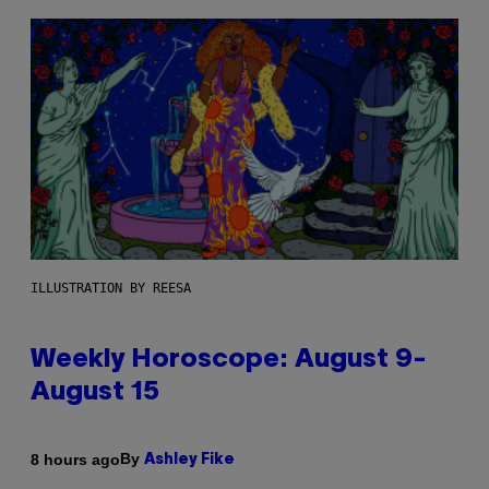
ILLUSTRATION BY REESA
Weekly Horoscope: August 9-
August 15
By
8 hours ago
Ashley Fike