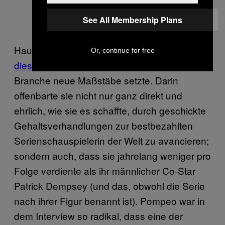
See All Membership Plans
Hauptdarstellerin Ellen Pompeo
gab Anfang
Or, continue for free
diesen Jahres ein Interview
, das für die
Branche neue Maßstäbe setzte. Darin
offenbarte sie nicht nur ganz direkt und
ehrlich, wie sie es schaffte, durch geschickte
Gehaltsverhandlungen zur bestbezahlten
Serienschauspielerin der Welt zu avancieren;
sondern auch, dass sie jahrelang weniger pro
Folge verdiente als ihr männlicher Co-Star
Patrick Dempsey (und das, obwohl die Serie
nach ihrer Figur benannt ist). Pompeo war in
dem Interview so radikal, dass eine der