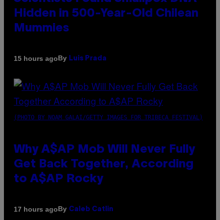
Hidden in 500-Year-Old Chilean
Mummies
By
15 hours ago
Luis Prada
(PHOTO BY NOAM GALAI/GETTY IMAGES FOR TRIBECA FESTIVAL)
Why A$AP Mob Will Never Fully
Get Back Together, According
to A$AP Rocky
By
17 hours ago
Caleb Catlin