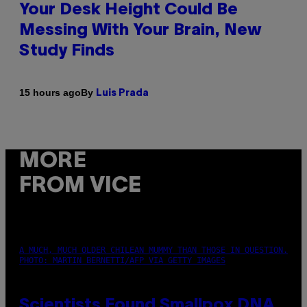
Your Desk Height Could Be
Messing With Your Brain, New
Study Finds
By
15 hours ago
Luis Prada
MORE
FROM VICE
A MUCH, MUCH OLDER CHILEAN MUMMY THAN THOSE IN QUESTION.
PHOTO: MARTIN BERNETTI/AFP VIA GETTY IMAGES
Scientists Found Smallpox DNA