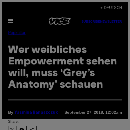
Skip
+ DEUTSCH
to
Open
content
SUBSCRIBE
NEWSLETTER
Menu
Popkultur
Wer weibliches
Empowerment sehen
will, muss ‘Grey’s
Anatomy’ schauen
By
September 27, 2018, 12:02am
Yasmina Banaszczuk
Share: