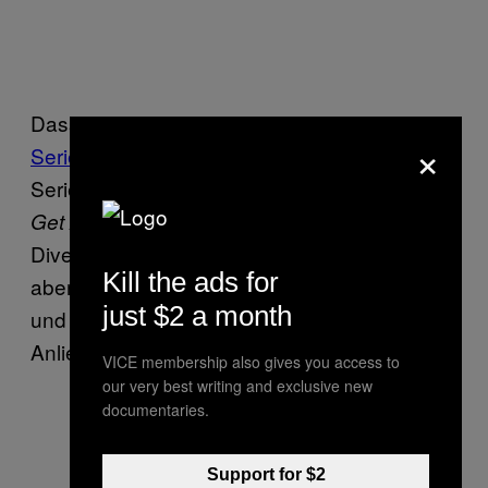
Dass das so gut klappt, liegt zum einen an
×
Serien-Macherin Shonda Rhimes
, deren
Serienkreationen wie
oder
Scandal
How to
immer wieder für ihre
Get Away with Murder
Diversität gelobt werden. Zum anderen ist
Kill the ads for
aber auch der Cast selbst engagiert, offen
just $2 a month
und setzt sich öffentlich für verschiedene
Anliegen ein.
VICE membership also gives you access to
our very best writing and exclusive new
documentaries.
Support for $2